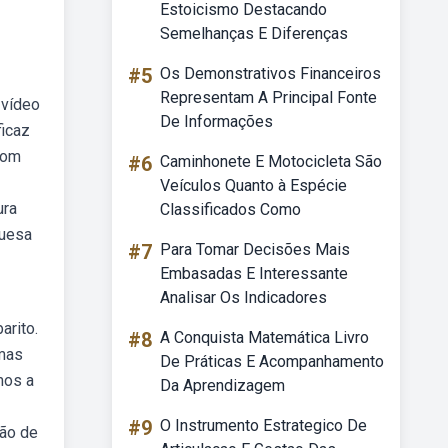
Estoicismo Destacando
Semelhanças E Diferenças
#5
Os Demonstrativos Financeiros
Representam A Principal Fonte
 vídeo
De Informações
ficaz
 com
#6
Caminhonete E Motocicleta São
Veículos Quanto à Espécie
ura
Classificados Como
guesa
#7
Para Tomar Decisões Mais
Embasadas E Interessante
Analisar Os Indicadores
arito.
#8
A Conquista Matemática Livro
umas
De Práticas E Acompanhamento
mos a
Da Aprendizagem
#9
O Instrumento Estrategico De
ção de