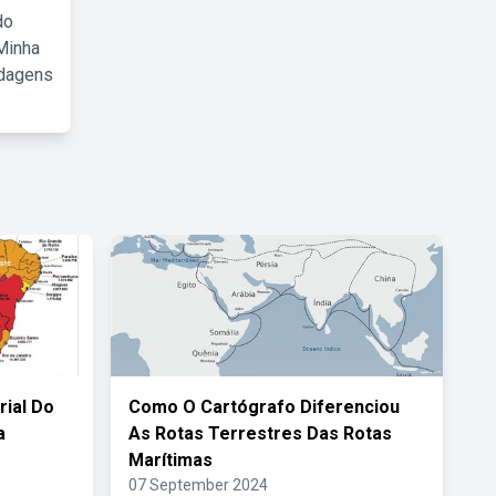
do
Minha
rdagens
rial Do
Como O Cartógrafo Diferenciou
a
As Rotas Terrestres Das Rotas
Marítimas
07 September 2024