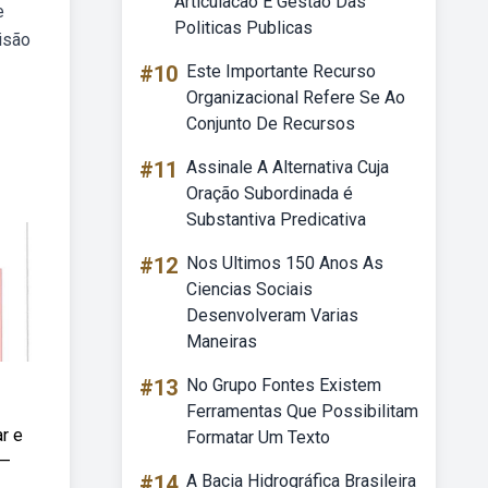
Articulacao E Gestao Das
e
Politicas Publicas
isão
#10
Este Importante Recurso
Organizacional Refere Se Ao
Conjunto De Recursos
#11
Assinale A Alternativa Cuja
Oração Subordinada é
Substantiva Predicativa
#12
Nos Ultimos 150 Anos As
Ciencias Sociais
Desenvolveram Varias
Maneiras
#13
No Grupo Fontes Existem
Ferramentas Que Possibilitam
r e
Formatar Um Texto
 —
#14
A Bacia Hidrográfica Brasileira