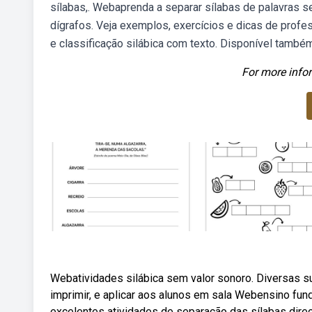
sílabas,. Webaprenda a separar sílabas de palavras se
dígrafos. Veja exemplos, exercícios e dicas de profe
e classificação silábica com texto. Disponível també
For more infor
Webatividades silábica sem valor sonoro. Diversas s
imprimir, e aplicar aos alunos em sala Webensino fun
excelentes atividades de separação das sílabas direc