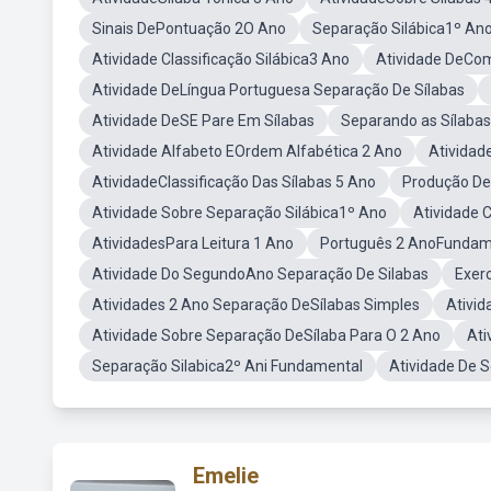
Sinais DePontuação 2O Ano
Separação Silábica1º Ano
Atividade Classificação Silábica3 Ano
Atividade DeCom
Atividade DeLíngua Portuguesa Separação De Sílabas
Atividade DeSE Pare Em Sílabas
Separando as Sílaba
Atividade Alfabeto EOrdem Alfabética 2 Ano
Atividad
AtividadeClassificação Das Sílabas 5 Ano
Produção De
Atividade Sobre Separação Silábica1º Ano
Atividade 
AtividadesPara Leitura 1 Ano
Português 2 AnoFundam
Atividade Do SegundoAno Separação De Silabas
Exer
Atividades 2 Ano Separação DeSílabas Simples
Ativid
Atividade Sobre Separação DeSílaba Para O 2 Ano
Ati
Separação Silabica2º Ani Fundamental
Atividade De 
Emelie