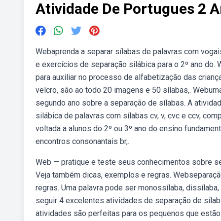
Atividade De Portugues 2 A
Webaprenda a separar sílabas de palavras com vogais 
e exercícios de separação silábica para o 2º ano do
para auxiliar no processo de alfabetização das crianç
velcro, são ao todo 20 imagens e 50 sílabas,. Webum
segundo ano sobre a separação de sílabas. A ativida
silábica de palavras com sílabas cv, v, cvc e ccv, c
voltada a alunos do 2º ou 3º ano do ensino fundamen
encontros consonantais br,.
Web — pratique e teste seus conhecimentos sobre sep
Veja também dicas, exemplos e regras. Webseparação
regras. Uma palavra pode ser monossílaba, dissílaba,
seguir 4 excelentes atividades de separação de síla
atividades são perfeitas para os pequenos que estão 