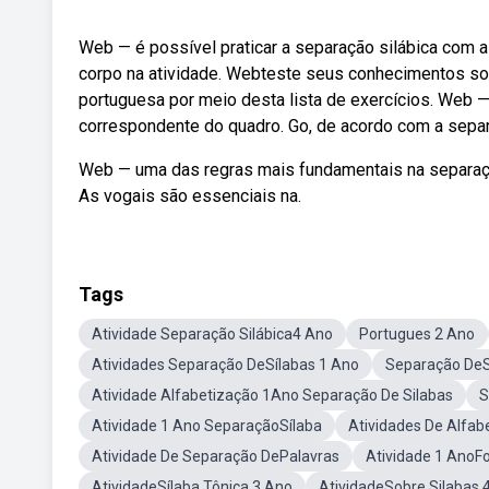
Web — é possível praticar a separação silábica com 
corpo na atividade. Webteste seus conhecimentos sob
portuguesa por meio desta lista de exercícios. Web —
correspondente do quadro. Go, de acordo com a separ
Web — uma das regras mais fundamentais na separação
As vogais são essenciais na.
Tags
Atividade Separação Silábica4 Ano
Portugues 2 Ano
Atividades Separação DeSílabas 1 Ano
Separação DeS
Atividade Alfabetização 1Ano Separação De Silabas
S
Atividade 1 Ano SeparaçãoSílaba
Atividades De Alfab
Atividade De Separação DePalavras
Atividade 1 AnoF
AtividadeSílaba Tônica 3 Ano
AtividadeSobre Silabas 