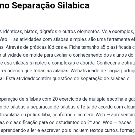
no Separação Silabica
idênticas, hiatos, dígrafos e outros elementos. Veja exemplos,
. Web — as atividades com sílabas simples são uma ferramenta e
as. Através de práticas lúdicas e. Ficha tamanho a5 plastificada
a atividade de molde para avaliar o conhecimento dos alunos do
de usa sílabas simples e complexas e aborda. Conhecer a estrut
ompreendendo que todas as sílabas. Webatividade de língua portu
tal. Esta atividadecontém questões de separação de sílabas e
aração de sílabas com 20 exercícios de múltipla escolha e gab
 de sílabas a separação de sílabas é feita de acordo com alg
 trissílaba ou polissílaba, conforme o número. Web — apresenta
bas e classificação para os estudantes do 2° ano. Web — essas
aprendendo a ler e escrever, pois incluem textos curtos, forma