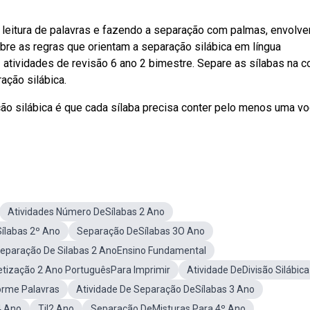
a leitura de palavras e fazendo a separação com palmas, envolv
re as regras que orientam a separação silábica em língua
 atividades de revisão 6 ano 2 bimestre. Separe as sílabas na c
ação silábica.
 silábica é que cada sílaba precisa conter pelo menos uma vo
Atividades Número DeSílabas 2 Ano
ílabas 2º Ano
Separação DeSílabas 3O Ano
eparação De Silabas 2 AnoEnsino Fundamental
etização 2 Ano PortuguêsPara Imprimir
Atividade DeDivisão Silábica
orme Palavras
Atividade De Separação DeSílabas 3 Ano
4 Ano
Til2 Ano
Separação DeMisturas Para 4º Ano