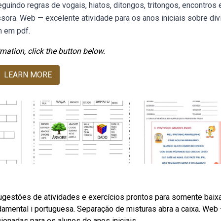
guindo regras de vogais, hiatos, ditongos, tritongos, encontros 
ssora. Web — excelente atividade para os anos iniciais sobre div
m em pdf.
mation, click the button below.
LEARN MORE
ugestões de atividades e exercícios prontos para somente baixa
damental i portuguesa. Separação de misturas abra a caixa. Web
ionadas para os alunos do anos iniciais.