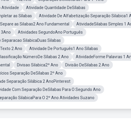
 Atividade
Atividade Quantidade DeSílabas
pletar as Sílabas
Atividade De Alfabetização Separação Silabica1 
Separe as Silabas2 Ano Fundamental
AtividadeSilabas Simples 1 A
s 3Ano
Atividades SegundoAno Português
e Separacao SilabicaDuas Silabas
Texto 2 Ano
Atividade De Português1 Ano Sílabas
Classificação NúmeroDe Sílabas 2 Ano
AtividadeForme Palavras 1 A
ental
Divisao Silabica2º Ano
Divisâo DeSilabas 2 Ano
cícios Separação DeSílabas 2º Ano
ade Separação Silábica 2 AnoPinterest
vidade Com Separação DeSílabas Para O Segundo Ano
Separação SilabicaPara O 2º Ano Atividades Suzano