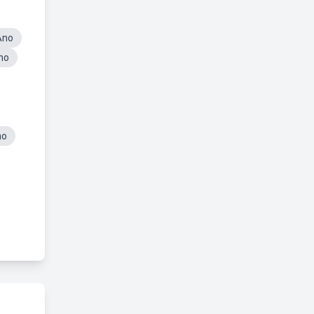
Ano
no
no