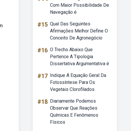
Com Maior Possibilidade De
Navegação é
#15
Qual Das Seguintes
om
Afirmações Melhor Define O
Conceito De Agronegócio
#16
O Trecho Abaixo Que
Pertence A Tipologia
Dissertativa Argumentativa é
#17
Indique A Equação Geral Da
Fotossíntese Para Os
Vegetais Clorofilados
#18
Diariamente Podemos
Observar Que Reações
Químicas E Fenômenos
Físicos