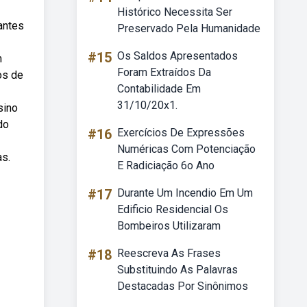
Histórico Necessita Ser
antes
Preservado Pela Humanidade
#15
Os Saldos Apresentados
m
Foram Extraídos Da
os de
Contabilidade Em
31/10/20x1.
sino
do
#16
Exercícios De Expressões
Numéricas Com Potenciação
as.
E Radiciação 6o Ano
#17
Durante Um Incendio Em Um
Edificio Residencial Os
Bombeiros Utilizaram
#18
Reescreva As Frases
Substituindo As Palavras
Destacadas Por Sinônimos