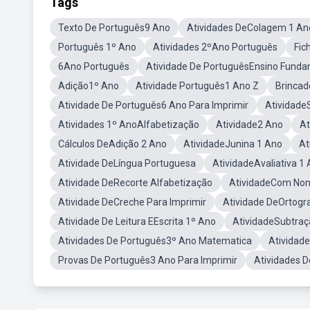
Tags
Texto De Português9 Ano
Atividades DeColagem 1 An
Português 1º Ano
Atividades 2ºAno Português
Fic
6Ano Português
Atividade De PortuguêsEnsino Funda
Adição1º Ano
Atividade Português1 Ano Z
Brincad
Atividade De Português6 Ano Para Imprimir
Atividade
Atividades 1º AnoAlfabetização
Atividade2 Ano
At
Cálculos DeAdição 2 Ano
AtividadeJunina 1 Ano
At
Atividade DeLíngua Portuguesa
AtividadeAvaliativa 1
Atividade DeRecorte Alfabetização
AtividadeCom No
Atividade DeCreche Para Imprimir
Atividade DeOrtogra
Atividade De Leitura EEscrita 1º Ano
AtividadeSubtraç
Atividades De Português3º Ano Matematica
Atividade
Provas De Português3 Ano Para Imprimir
Atividades 