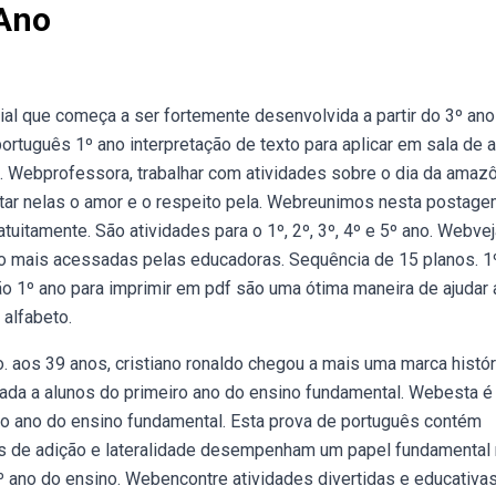
 Ano
al que começa a ser fortemente desenvolvida a partir do 3º ano
tuguês 1º ano interpretação de texto para aplicar em sala de a
. Webprofessora, trabalhar com atividades sobre o dia da amaz
tar nelas o amor e o respeito pela. Webreunimos nesta postag
tuitamente. São atividades para o 1º, 2º, 3º, 4º e 5º ano. Webve
no mais acessadas pelas educadoras. Sequência de 15 planos. 1
ão 1º ano para imprimir em pdf são uma ótima maneira de ajudar 
 alfabeto.
 aos 39 anos, cristiano ronaldo chegou a mais uma marca histór
ltada a alunos do primeiro ano do ensino fundamental. Webesta 
iro ano do ensino fundamental. Esta prova de português contém
es de adição e lateralidade desempenham um papel fundamental
 ano do ensino. Webencontre atividades divertidas e educativas