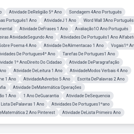
o
Atividade DeReligião 5º Ano
Sondagem 4Ano Português
has Português1 Ano
AtividadeJ 1 Ano
Word Wall 3Ano Português
mental
Atividade DeFrases 1 Ano
Avaliação1O Ano Português
eiras AtividadeSegundo Ano
Atividades De Português1 Ano Alfabet
Sobre Poema 4 Ano
Atividade DeAlimentacao 1 Ano
Vogais1º A
ividades De Portugues4º Ano
Tarefas De Portugues1 Ano
ividade 1º AnoDireito Do Cidadao
Atividade DeParagrafação
 Ano
Atividade DeLeitura 1 Ano
AtividadeModos Verbais 4 Ano
me 1 Ano
AtividadeAdverbio 5 Ano
Escrita DePalavras 2 Ano
fia
Atividade DeMatemática Operações
ão 1 Ano
1 Ano DeGuarantia
Atividade DeSequencia
 Lista DePalavras 1 Ano
Atividades De Portugues1ºano
DeMatemática 2 Ano Pinterest
Atividade DeLista Primeiro Ano