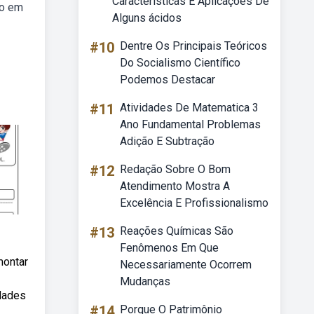
Características E Aplicações De
do em
Alguns ácidos
#10
Dentre Os Principais Teóricos
Do Socialismo Científico
Podemos Destacar
#11
Atividades De Matematica 3
Ano Fundamental Problemas
Adição E Subtração
#12
Redação Sobre O Bom
Atendimento Mostra A
Excelência E Profissionalismo
#13
Reações Químicas São
Fenômenos Em Que
montar
Necessariamente Ocorrem
Mudanças
idades
#14
Porque O Patrimônio