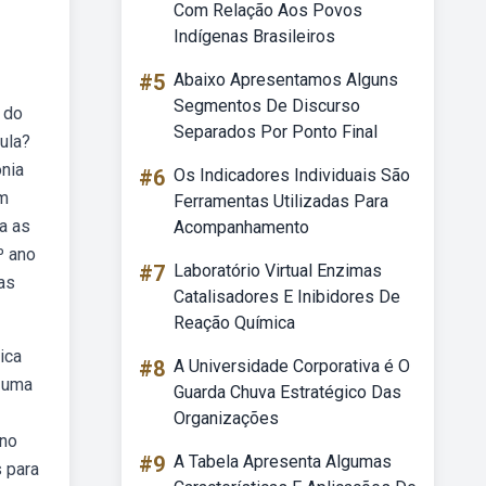
Com Relação Aos Povos
Indígenas Brasileiros
#5
Abaixo Apresentamos Alguns
Segmentos De Discurso
 do
Separados Por Ponto Final
ula?
ônia
#6
Os Indicadores Individuais São
em
Ferramentas Utilizadas Para
ja as
Acompanhamento
º ano
#7
Laboratório Virtual Enzimas
as
Catalisadores E Inibidores De
Reação Química
ica
#8
A Universidade Corporativa é O
é uma
Guarda Chuva Estratégico Das
Organizações
 no
#9
A Tabela Apresenta Algumas
 para