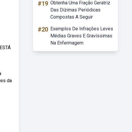
#19
Obtenha Uma Fração Geratriz
Das Dízimas Periódicas
Compostas A Seguir
#20
Exemplos De Infrações Leves
Médias Graves E Gravíssimas
Na Enfermagem
 ESTÁ
a
res da