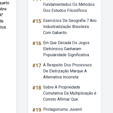
quarto
Fundamentados Os Métodos
obre
Dos Estudos Filosóficos
4°
#15
Exercícios De Geografia 7 Ano
de
Industrialização Brasileira
ica.
Com Gabarito
#16
Em Que Década Os Jogos
Eletrônicos Ganharam
Popularidade Significativa
#17
A Respeito Dos Processos
De Eletrização Marque A
Alternativa Incorreta
#18
Sobre A Propriedade
Comutativa Da Multiplicação é
Correto Afirmar Que
#19
Protagonismo Juvenil