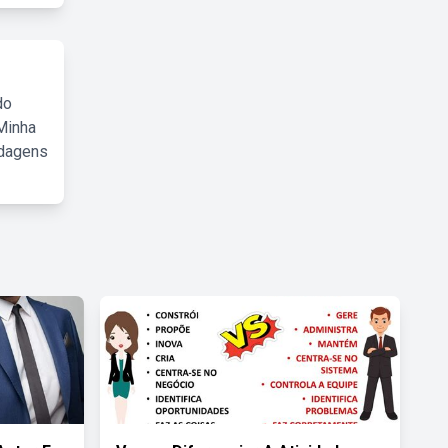
do
Minha
rdagens