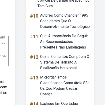
Cortical De Caráter Inespecífico
Tem Cura
#10
Autores Como Chandler 1995
Consideram Que O
Desenvolvimento Tecnológico
#11
Qual A Importância De Seguir
As Recomendações
Presentes Nas Embalagens
#12
Quais Elementos Compõem O
Sistema De Trânsito A
Sinalização Horizontal
#13
Microrganismos
al,
Classificados Como úteis São
, com
Os Que Podem Causar
il se
Doença
#14
Explique Em Que Estão