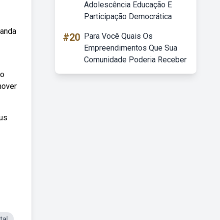
Adolescência Educação E
Participação Democrática
nanda
#20
Para Você Quais Os
Empreendimentos Que Sua
Comunidade Poderia Receber
no
mover
eus
tal