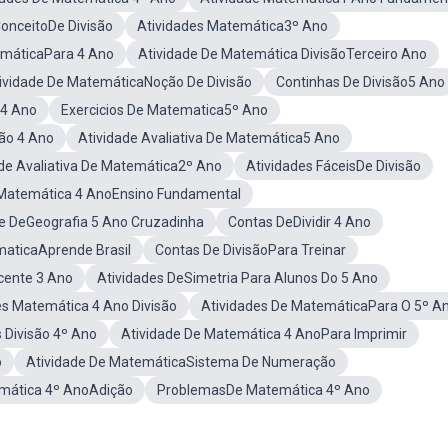
ConceitoDe Divisão
Atividades Matemática3º Ano
emáticaPara 4 Ano
Atividade De Matemática DivisãoTerceiro Ano
ividade De MatemáticaNoção De Divisão
Continhas De Divisão5 Ano
 4 Ano
Exercicios De Matematica5º Ano
ão 4 Ano
Atividade Avaliativa De Matemática5 Ano
ade Avaliativa De Matemática2º Ano
Atividades FáceisDe Divisão
Matemática 4 AnoEnsino Fundamental
de DeGeografia 5 Ano Cruzadinha
Contas DeDividir 4 Ano
maticaAprende Brasil
Contas De DivisãoPara Treinar
cente 3 Ano
Atividades DeSimetria Para Alunos Do 5 Ano
es Matemática 4 Ano Divisão
Atividades De MatemáticaPara O 5º A
 Divisão 4º Ano
Atividade De Matemática 4 AnoPara Imprimir
o
Atividade De MatemáticaSistema De Numeração
emática 4º AnoAdição
ProblemasDe Matemática 4º Ano