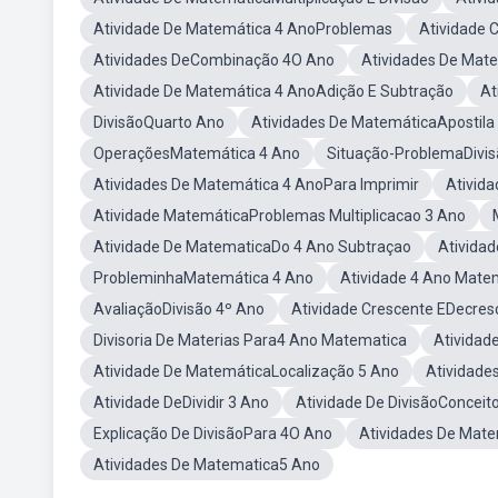
Atividade De Matemática 4 AnoProblemas
Atividade 
Atividades DeCombinação 4O Ano
Atividades De Mat
Atividade De Matemática 4 AnoAdição E Subtração
At
DivisãoQuarto Ano
Atividades De MatemáticaApostila
OperaçõesMatemática 4 Ano
Situação-ProblemaDivis
Atividades De Matemática 4 AnoPara Imprimir
Ativid
Atividade MatemáticaProblemas Multiplicacao 3 Ano
Atividade De MatematicaDo 4 Ano Subtraçao
Ativida
ProbleminhaMatemática 4 Ano
Atividade 4 Ano Mate
AvaliaçãoDivisão 4º Ano
Atividade Crescente EDecres
Divisoria De Materias Para4 Ano Matematica
Atividad
Atividade De MatemáticaLocalização 5 Ano
Atividades
Atividade DeDividir 3 Ano
Atividade De DivisãoConceit
Explicação De DivisãoPara 4O Ano
Atividades De Mat
Atividades De Matematica5 Ano