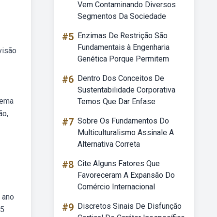
Vem Contaminando Diversos
Segmentos Da Sociedade
#5
Enzimas De Restrição São
Fundamentais à Engenharia
visão
Genética Porque Permitem
#6
Dentro Dos Conceitos De
Sustentabilidade Corporativa
lema
Temos Que Dar Enfase
ão,
#7
Sobre Os Fundamentos Do
Multiculturalismo Assinale A
Alternativa Correta
#8
Cite Alguns Fatores Que
Favoreceram A Expansão Do
Comércio Internacional
o ano
#9
Discretos Sinais De Disfunção
15