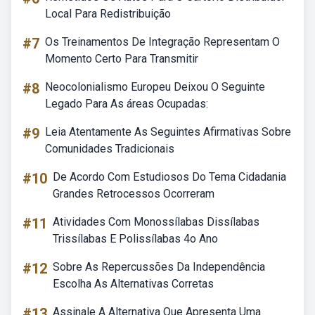
Local Para Redistribuição
#7
Os Treinamentos De Integração Representam O
Momento Certo Para Transmitir
#8
Neocolonialismo Europeu Deixou O Seguinte
Legado Para As áreas Ocupadas:
#9
Leia Atentamente As Seguintes Afirmativas Sobre
Comunidades Tradicionais
#10
De Acordo Com Estudiosos Do Tema Cidadania
Grandes Retrocessos Ocorreram
#11
Atividades Com Monossílabas Dissílabas
Trissílabas E Polissílabas 4o Ano
#12
Sobre As Repercussões Da Independência
Escolha As Alternativas Corretas
#13
Assinale A Alternativa Que Apresenta Uma