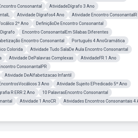
Encontro Consonantal
AtividadeDígrafo 3 Ano
ntalL
Atividade Dígrafos4 Ano
Atividade Encontro ConsonantalR
ocálico 2º Ano
DefiniçãoDe Encontro Consonantal
EDigrafo
Encontro ConsonantalEm Sílabas Diferentes
abetização Encontro Consonantal
Português 4 AnoGramática
ico Colorida
Atividade Tudo SalaDe Aula Encontro Consonantal
a
Atividade DePalavras Complexas
AtividadeFR 1 Ano
 Encontro ConsonantalPR
Atividade DeAlfabetizacao Infantil
EncontrosVocálicos 3 Ano
Atividade Sujeito EPredicado 5º Ano
grafia R ERR 2 Ano
10 PalavrasEncontro Consonantal
nantal
Atividade 1 AnoCR
Atividades Encontros Consonantais 4