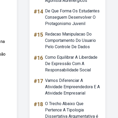
Agonista Adrenérgicos
#14
De Que Forma Os Estudantes
Conseguem Desenvolver O
Protagonismo Juvenil
#15
Redacao Manipulacao Do
Comportamento Do Usuario
 na
Pelo Controle De Dados
são
#16
Como Equilibrar A Liberdade
De Expressão Com A
Responsabilidade Social
#17
Vamos Diferenciar A
Atividade Empreendedora E A
Atividade Empresarial
#18
O Trecho Abaixo Que
Pertence A Tipologia
Dissertativa Argumentativa é