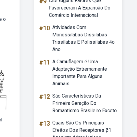
#9
Cite Alguns Fatores Que
Favoreceram A Expansão Do
Comércio Internacional
e o
#10
Atividades Com
Monossílabas Dissílabas
Trissílabas E Polissílabas 4o
Ano
#11
A Camuflagem é Uma
Adaptação Extremamente
Importante Para Alguns
Animais
#12
São Características Da
Primeira Geração Do
Romantismo Brasileiro Exceto
al
#13
Quais São Os Principais
Efeitos Dos Receptores β1