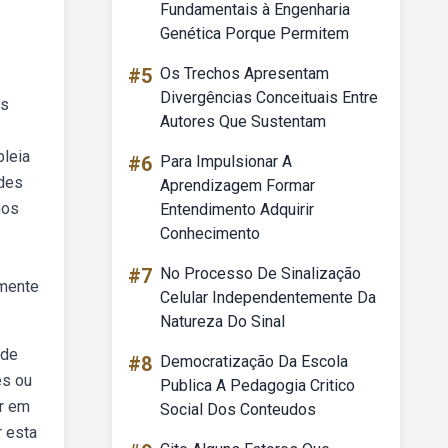
Fundamentais à Engenharia
Genética Porque Permitem
#5
Os Trechos Apresentam
Divergências Conceituais Entre
as
Autores Que Sustentam
bleia
#6
Para Impulsionar A
ades
Aprendizagem Formar
mos
Entendimento Adquirir
Conhecimento
#7
No Processo De Sinalização
amente
Celular Independentemente Da
Natureza Do Sinal
 de
#8
Democratização Da Escola
es ou
Publica A Pedagogia Critico
ar em
Social Dos Conteudos
r esta