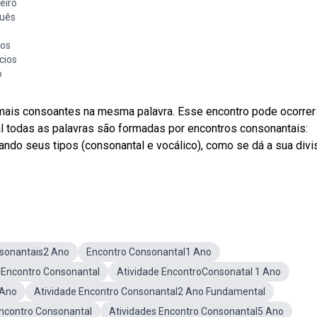
eiro
guês
tos
cios
o
mais consoantes na mesma palavra. Esse encontro pode ocorrer
l todas as palavras são formadas por encontros consonantais:
ando seus tipos (consonantal e vocálico), como se dá a sua divi
nsonantais2 Ano
Encontro Consonantal1 Ano
eEncontro Consonantal
Atividade EncontroConsonatal 1 Ano
 Ano
Atividade Encontro Consonantal2 Ano Fundamental
Encontro Consonantal
Atividades Encontro Consonantal5 Ano