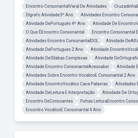
Encontro ConsonantalVaral De Atividades
Cruzadinha
Dígrafo Atividade3º Ano
Atividades Encontro Consona
Atividade DePortuguês 4º Ano
Atividade De EncontroV
O Que ÉEncontro Consonantal
Encontro Consonantal 
Atividades Encontro ConsonantalDOL
Atividade DeAlf
Atividade DePortugues 2 Ano
Atividade EncontroVocál
Atividade DeSílabas Complexas
Atividade DeOrtografi
Atividade Encontro ConsonantalAcessaber
Atividade
Atividades Sobre Encontro VocalicoE Consonantal 2 Ano
Atividade EncontroVocálico Caca Palavras
Atividades 
Atividade DeLeitura E Interpretação
Atividade De Orto
Encontro DeConsoantes
Fichas LeituraEncontro Conso
Encontro VocálicoE Consonantal 4 Ano