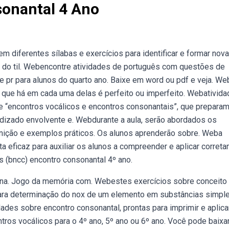
sonantal 4 Ano
diferentes sílabas e exercícios para identificar e formar nov
o do til. Webencontre atividades de português com questões de
e pr para alunos do quarto ano. Baixe em word ou pdf e veja. We
l que há em cada uma delas é perfeito ou imperfeito. Webativid
ade “encontros vocálicos e encontros consonantais”, que prepara
ndizado envolvente e. Webdurante a aula, serão abordados os
finição e exemplos práticos. Os alunos aprenderão sobre. Weba
a eficaz para auxiliar os alunos a compreender e aplicar corret
 (bncc) encontro consonantal 4º ano.
ina. Jogo da memória com. Webestes exercícios sobre conceito
ara determinação do nox de um elemento em substâncias simpl
es sobre encontro consonantal, prontas para imprimir e aplic
ros vocálicos para o 4º ano, 5º ano ou 6º ano. Você pode baixa