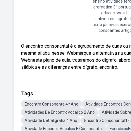
ensino atividade terc
gramatica 3º portu
educacionais bl
onlinecursosgratui
texto palavras exercí
consoantes artig
O encontro consonantal é o agrupamento de duas ou 
mesma sílaba, nesse. Webmarque a alternativa na qua
Webneste plano de aula, trataremos do dígrafo, abord
silábica e as diferenças entre dígrafo, encontro.
Tags
Encontro Consonantal4º Ano
Atividade Encontros Co
Atividades De EncontroVocálico 2 Ano
Atividade Sobr
Atividade DeCaligrafia 4 Ano
Encontro Consonantal1º
Atividade EncontroVocálico E Consonantal
Exercícios