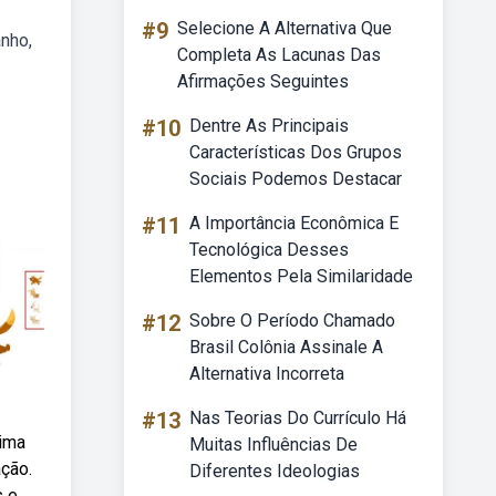
#9
Selecione A Alternativa Que
nho,
Completa As Lacunas Das
Afirmações Seguintes
#10
Dentre As Principais
Características Dos Grupos
Sociais Podemos Destacar
#11
A Importância Econômica E
Tecnológica Desses
Elementos Pela Similaridade
#12
Sobre O Período Chamado
Brasil Colônia Assinale A
Alternativa Incorreta
#13
Nas Teorias Do Currículo Há
tima
Muitas Influências De
ação.
Diferentes Ideologias
s e