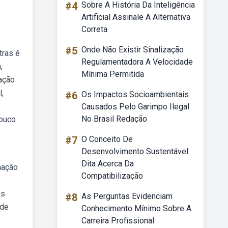
#4
Sobre A História Da Inteligência
Artificial Assinale A Alternativa
Correta
#5
Onde Não Existir Sinalização
tras é
Regulamentadora A Velocidade
,
Mínima Permitida
nação
,
#6
Os Impactos Socioambientais
Causados Pelo Garimpo Ilegal
No Brasil Redação
pouco
#7
O Conceito De
Desenvolvimento Sustentável
Dita Acerca Da
nação
Compatibilização
as
#8
As Perguntas Evidenciam
ode
Conhecimento Mínimo Sobre A
Carreira Profissional