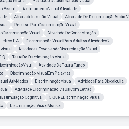
cação Infantil
Atividade DeDicrimanção Visual
o Visual
RastreamentoVisual Atividade
dade
AtividadeInclusão Visual
Atividade De DiscriminaçãoAudio V
sual
Recurso ParaDiscriminação Visual
ãoDiscriminação Visual
Atividade DeConcentração
eLetras E A
Discriminação VisualPara Adultos Atividades7
 Visual
Atividades EnvolvendoDiscriminação Visual
P Q
TesteDe Discriminação Visual
iscriminaçãoVisul
Atividade DeFigura Fundo
ca
Discriminação VisualEm Palavras
sual Atividades
DiscriminaçãoVisua
AtividadePara Discalculia
isual
Atividade Discriminação VisualCom Letras
eEstimulação Cognitiva
O Que ÉDiscriminação Visual
to
Discriminação VisualMonica