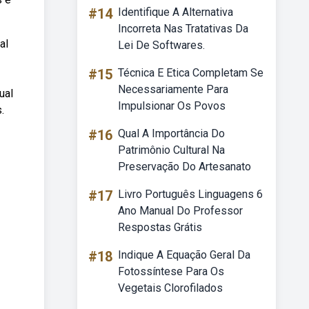
#14
Identifique A Alternativa
Incorreta Nas Tratativas Da
al
Lei De Softwares.
#15
Técnica E Etica Completam Se
Necessariamente Para
ual
Impulsionar Os Povos
.
#16
Qual A Importância Do
Patrimônio Cultural Na
Preservação Do Artesanato
#17
Livro Português Linguagens 6
Ano Manual Do Professor
Respostas Grátis
#18
Indique A Equação Geral Da
Fotossíntese Para Os
Vegetais Clorofilados