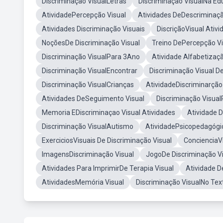
Discriminação VisualLetras
Discriminação VisualNa Edu
AtividadePercepção Visual
Atividades DeDescriminaçã
Atividades Discriminação Visuais
DiscriçãoVisual Ativi
NoçõesDe Discriminação Visual
Treino DePercepção Vi
Discriminação VisualPara 3Ano
Atividade Alfabetizaç
Discriminação VisualEncontrar
Discriminação Visual D
Discriminação VisualCrianças
AtividadeDiscriminarção
Atividades DeSeguimento Visual
Discriminação Visual
Memoria EDiscriminaçao Visual Atividades
Atividade D
Discriminação VisualAutismo
AtividadePsicopedagógi
ExerciciosVisuais De Discriminação Visual
ConcienciaVi
ImagensDiscriminação Visual
JogoDe Discriminação V
Atividades Para ImprimirDe Terapia Visual
Atividade D
AtividadesMemória Visual
Discriminação VisualNo Tex