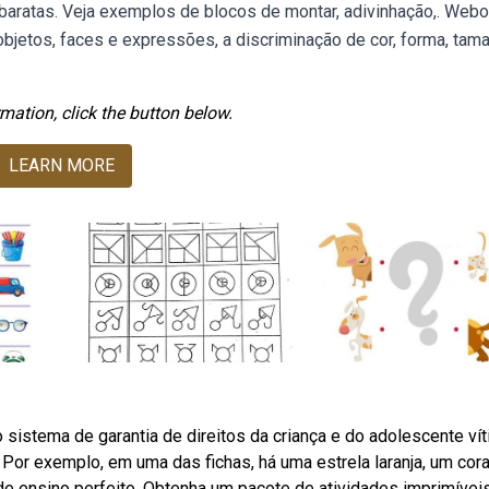
baratas. Veja exemplos de blocos de montar, adivinhação,. Webo
jetos, faces e expressões, a discriminação de cor, forma, tama
mation, click the button below.
LEARN MORE
o sistema de garantia de direitos da criança e do adolescente ví
e. Por exemplo, em uma das fichas, há uma estrela laranja, um cor
 de ensino perfeito. Obtenha um pacote de atividades imprimívei