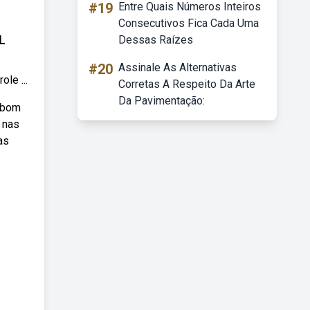
#19
Entre Quais Números Inteiros
Consecutivos Fica Cada Uma
L
Dessas Raízes
#20
Assinale As Alternativas
le ...
Corretas A Respeito Da Arte
Da Pavimentação:
m bom
 nas
as