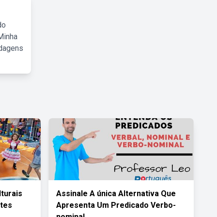
do
Minha
rdagens
turais
Assinale A única Alternativa Que
tes
Apresenta Um Predicado Verbo-
nominal