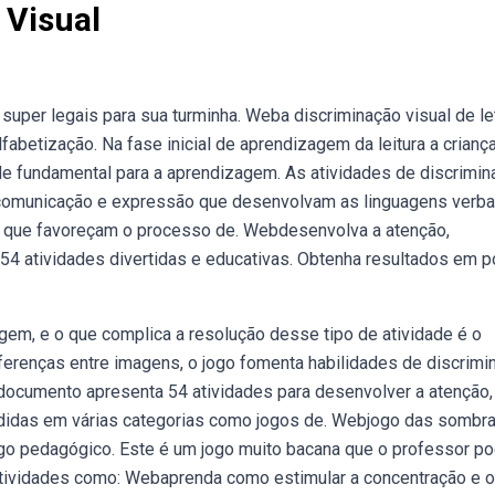
 Visual
uper legais para sua turminha. Weba discriminação visual de le
abetização. Na fase inicial de aprendizagem da leitura a criança
de fundamental para a aprendizagem. As atividades de discrimi
de comunicação e expressão que desenvolvam as linguagens verbal
ais que favoreçam o processo de. Webdesenvolva a atenção,
 54 atividades divertidas e educativas. Obtenha resultados em 
gem, e o que complica a resolução desse tipo de atividade é o
ferenças entre imagens, o jogo fomenta habilidades de discrimi
bo documento apresenta 54 atividades para desenvolver a atenção,
vididas em várias categorias como jogos de. Webjogo das sombr
jogo pedagógico. Este é um jogo muito bacana que o professor p
atividades como: Webaprenda como estimular a concentração e o