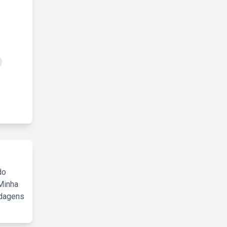
do
Minha
rdagens