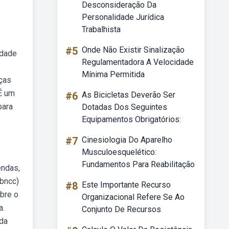
Desconsideração Da
Personalidade Jurídica
Trabalhista
#5
Onde Não Existir Sinalização
idade
Regulamentadora A Velocidade
Mínima Permitida
nças
 É um
#6
As Bicicletas Deverão Ser
para
Dotadas Dos Seguintes
Equipamentos Obrigatórios:
#7
Cinesiologia Do Aparelho
Musculoesquelético:
Fundamentos Para Reabilitação
endas,
(bncc)
#8
Este Importante Recurso
obre o
Organizacional Refere Se Ao
a.
Conjunto De Recursos
 da