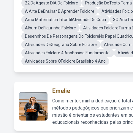
22 DeAgosto DIA Do Folclore
Produção DeTexto Tema F
A Arte DeEnsinar E Aprender Folclore
Atividades Folcl
Amo Matematica InfantilAtividade De Cuca
3O AnoTex
Album DeFigurinha Folclore
Atividades FolcloreTurma
Desennhos De Personagens Do FolcloreNo Papel Quadric
Atividades DeGeografia Sobre Folclore
Atividade Com a
Atividades Folclore 4 AnoEnsino Fundamental
Atividad
Atividades Sobre OFolclore Brasileiro 4 Ano
Emelie
Como mentor, minha dedicação é total
métodos pedagógicos que priorizam co
missão é orientar os estudantes em su
educacionais reconhecidas pelas princ