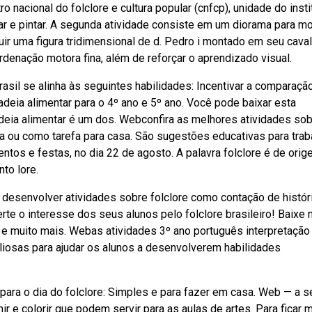
nacional do folclore e cultura popular (cnfcp), unidade do insti
tar e pintar. A segunda atividade consiste em um diorama para mo
uir uma figura tridimensional de d. Pedro i montado em seu caval
rdenação motora fina, além de reforçar o aprendizado visual.
asil se alinha às seguintes habilidades: Incentivar a comparaçã
deia alimentar para o 4º ano e 5º ano. Você pode baixar esta
cadeia alimentar é um dos. Webconfira as melhores atividades sob
ula ou como tarefa para casa. São sugestões educativas para trab
tos e festas, no dia 22 de agosto. A palavra folclore é de ori
nto lore.
desenvolver atividades sobre folclore como contação de histór
 o interesse dos seus alunos pelo folclore brasileiro! Baixe
 e muito mais. Webas atividades 3º ano português interpretação
liosas para ajudar os alunos a desenvolverem habilidades
ra o dia do folclore: Simples e para fazer em casa. Web — a se
r e colorir que podem servir para as aulas de artes. Para ficar 