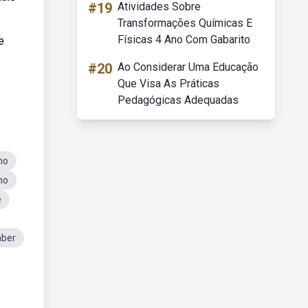
#19
Atividades Sobre
Transformações Químicas E
Físicas 4 Ano Com Gabarito
e
#20
Ao Considerar Uma Educação
Que Visa As Práticas
Pedagógicas Adequadas
no
no
e
aber