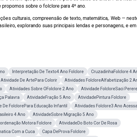
e propomos sobre o folclore para 4º ano.
ções culturais, compreensão de texto, matemática,. Web — nest
asileiro, explorando suas principais lendas e personagens, e em
Ano
Interpretação De Texto4 Ano Folclore
CruzadinhaFolclore 4 A
Atividade De ArtePara Colorir
Atividades FolcloreAlfabetização 2 A
no
Atividades Sobre OFolclore 2 Ano
Atividade FolcloreSaci Perer
ça Palavra
AtividadeFração 5 Ano
AtividadePintura Folclore
e De FolclorePara Educação Infantil
Atividades Folclore3 Ano Acess
asileiro 4 Ano
AtividadeSobre Migração 5 Ano
ordenação Motora Folclore
AtividadeDo Boto Cor De Rosa
matica Com a Cuca
Capa DeProva Folclore