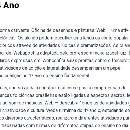
4 Ano
forma cativante. Oficina de desenhos e pinturas: Web — uma ativ
lclóricas. Os alunos podem escolher uma lenda ou conto popular,
clóricos através de atividades lúdicas e dramatizações. As cria
par de. Webapostila adaptada pela professora maria izabel luiz.
lares expressas em. Webconfira aulas prontas sobre o folclore 
s atividades de adição e lateralidade desempenham um papel
s crianças no 1º ano do ensino fundamental.
s, não só ajuda a construir o alicerce para a compreensão de
ças folclóricas brasileiras estão ligadas a aspectos sacros, l
idas ao som de músicas. Web — descubra 15 ideias de atividades 
 criatividade e cultura. Weba turminha do 4º ano c, estudando s
s diversas características, realizaram diferentes atividades par
trabalhadas com turmas de diferentes etapas de ensino no dia