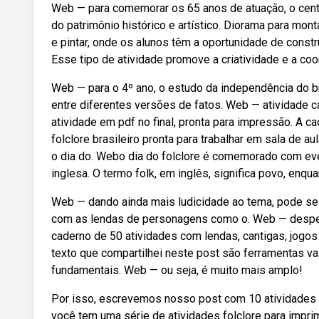
Web — para comemorar os 65 anos de atuação, o centro 
do patrimônio histórico e artístico. Diorama para mon
e pintar, onde os alunos têm a oportunidade de constr
Esse tipo de atividade promove a criatividade e a coo
Web — para o 4º ano, o estudo da independência do br
entre diferentes versões de fatos. Web — atividade ca
atividade em pdf no final, pronta para impressão. A 
folclore brasileiro pronta para trabalhar em sala de a
o dia do. Webo dia do folclore é comemorado com even
inglesa. O termo folk, em inglês, significa povo, enqua
Web — dando ainda mais ludicidade ao tema, pode se 
com as lendas de personagens como o. Web — desperte
caderno de 50 atividades com lendas, cantigas, jogos
texto que compartilhei neste post são ferramentas va
fundamentais. Web — ou seja, é muito mais amplo!
Por isso, escrevemos nosso post com 10 atividades pa
você tem uma série de atividades folclore para imprimi