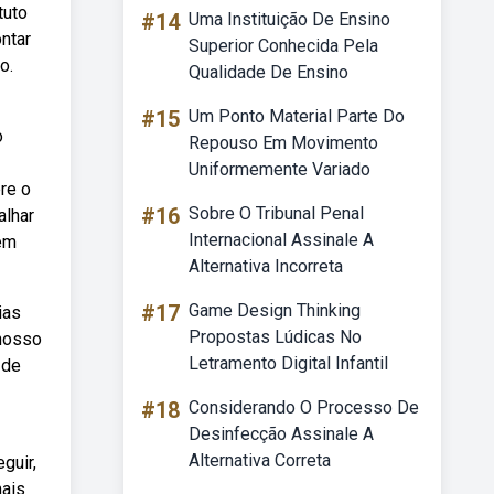
tuto
#14
Uma Instituição De Ensino
ntar
Superior Conhecida Pela
o.
Qualidade De Ensino
#15
Um Ponto Material Parte Do
o
Repouso Em Movimento
Uniformemente Variado
re o
#16
Sobre O Tribunal Penal
alhar
Internacional Assinale A
gem
Alternativa Incorreta
#17
Game Design Thinking
ias
Propostas Lúdicas No
 nosso
Letramento Digital Infantil
 de
#18
Considerando O Processo De
Desinfecção Assinale A
Alternativa Correta
guir,
mais