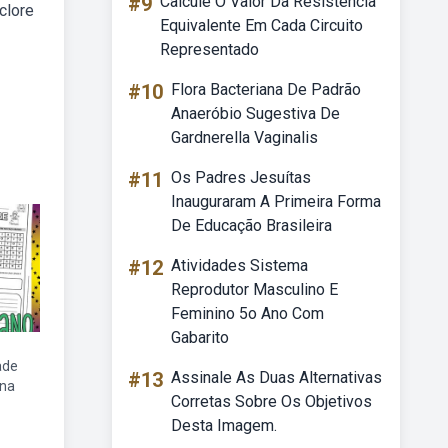
#9
Calcule O Valor Da Resistência
clore
Equivalente Em Cada Circuito
Representado
#10
Flora Bacteriana De Padrão
Anaeróbio Sugestiva De
Gardnerella Vaginalis
#11
Os Padres Jesuítas
Inauguraram A Primeira Forma
De Educação Brasileira
#12
Atividades Sistema
Reprodutor Masculino E
Feminino 5o Ano Com
Gabarito
ade
#13
Assinale As Duas Alternativas
ana
Corretas Sobre Os Objetivos
Desta Imagem.