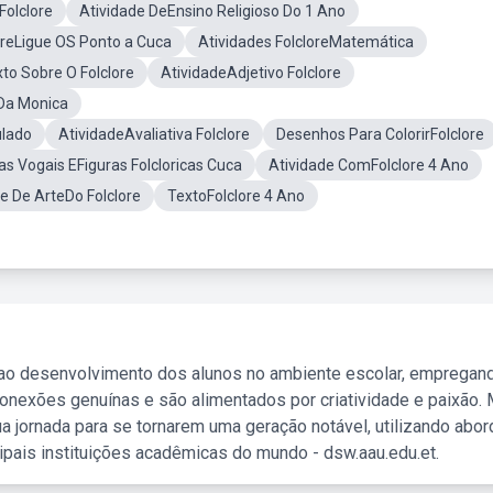
olclore
Atividade DeEnsino Religioso Do 1 Ano
oreLigue OS Ponto a Cuca
Atividades FolcloreMatemática
to Sobre O Folclore
AtividadeAdjetivo Folclore
 Da Monica
ulado
AtividadeAvaliativa Folclore
Desenhos Para ColorirFolclore
s Vogais EFiguras Folcloricas Cuca
Atividade ComFolclore 4 Ano
e De ArteDo Folclore
TextoFolclore 4 Ano
 ao desenvolvimento dos alunos no ambiente escolar, empregan
nexões genuínas e são alimentados por criatividade e paixão. 
a jornada para se tornarem uma geração notável, utilizando abo
ipais instituições acadêmicas do mundo - dsw.aau.edu.et.