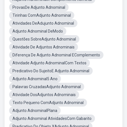
ProvasDe Adjunto Adnominal
Tirinhas ComAdjunto Adnominal
Atividades DeAdujunto Adnominal
Adjunto Adnominal DeModo
Questões SobreAdjunto Adnominal
Atividade De Adjuntos Adnominais
Diferença De Adjunto Adnominal EComplemento
Atividade Adjunto AdnominalCom Textos
Predicativo Do SujeitoE Adjunto Adnominal
Adjunto Adnominal5 Ano
Palavras CruzadasAdjunto Adnominal
Atividade DosAdjuntos Adnominais
Texto Pequeno ComAdjunto Adnominal
Adjunto AdnominalPlana
Adjunto Adnominal AtividadesCom Gabarito
Predicativo Do Objeto XAdjunto Adnominal