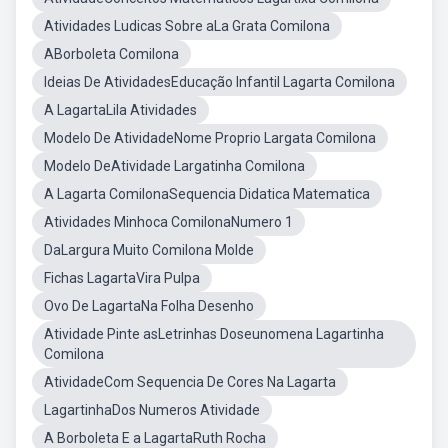
Atividades Ludicas Sobre aLa Grata Comilona
ABorboleta Comilona
Ideias De AtividadesEducação Infantil Lagarta Comilona
A LagartaLila Atividades
Modelo De AtividadeNome Proprio Largata Comilona
Modelo DeAtividade Largatinha Comilona
A Lagarta ComilonaSequencia Didatica Matematica
Atividades Minhoca ComilonaNumero 1
DaLargura Muito Comilona Molde
Fichas LagartaVira Pulpa
Ovo De LagartaNa Folha Desenho
Atividade Pinte asLetrinhas Doseunomena Lagartinha
Comilona
AtividadeCom Sequencia De Cores Na Lagarta
LagartinhaDos Numeros Atividade
A Borboleta E a LagartaRuth Rocha