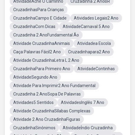
AtividadeAche O Caminho
Cruzadinha 2 AnoBR
CruzadinhasPara Crianças
CruzadinhaCampo E Cidade
Atividades Legais2 Ano
CruzadinhaCom Dicas
AtividadeCarnaval 5 Ano
Cruzadinha 2 AnoFundamental Ão
Atividade CruzadinhaAnimais
Atividadea Escola
Caça Palavras Fácil2 Ano
Cruzadinhapara2 Ano
Atividade CruzadinhaLetra L 2 Ano
CruzadinhaPara Primeiro Ano
AtividadeContinhas
AtividadeSegundo Ano
Atividade Para Imprimir2 Ano Fundamental
Cruzadinha 2 AnoSopa De Palavras
Atividades5 Sentidos
AtividadesInglês 7 Ano
Atividade CruzadinhaSílabas Complexas
Atividade 2 Ano CruzadinhaFiguras
CruzadinhaSinônimos
AtividadeÍndio Cruzadinha