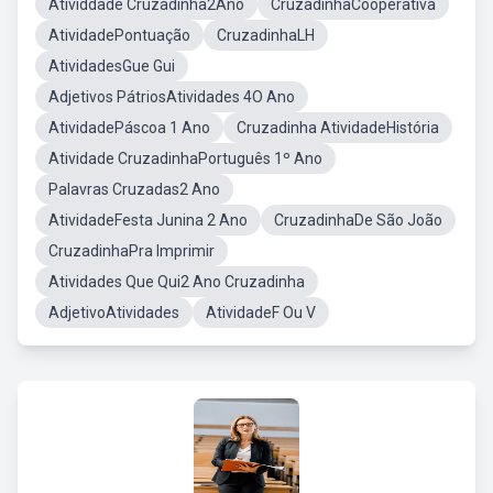
Atividdade Cruzadinha2Ano
CruzadinhaCooperativa
AtividadePontuação
CruzadinhaLH
AtividadesGue Gui
Adjetivos PátriosAtividades 4O Ano
AtividadePáscoa 1 Ano
Cruzadinha AtividadeHistória
Atividade CruzadinhaPortuguês 1º Ano
Palavras Cruzadas2 Ano
AtividadeFesta Junina 2 Ano
CruzadinhaDe São João
CruzadinhaPra Imprimir
Atividades Que Qui2 Ano Cruzadinha
AdjetivoAtividades
AtividadeF Ou V