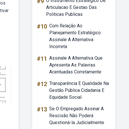
#9
O Instrumento Estrategico De
los
Articulacao E Gestao Das
tivar
Politicas Publicas
#10
Com Relação Ao
Planejamento Estratégico
Assinale A Alternativa
Incorreta
#11
Assinale A Alternativa Que
Apresenta As Palavras
Acentuadas Corretamente
#12
Transparência E Qualidade Na
Gestão Pública Cidadania E
Equidade Social
#13
Se O Empregado Assinar A
Rescisão Não Poderá
Questioná-la Judicialmente