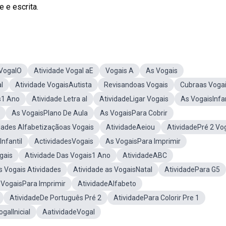
 e escrita.
 VogalO
Atividade Vogal aE
Vogais A
As Vogais
l
Atividade VogaisAutista
Revisandoas Vogais
Cubraas Voga
s1 Ano
Atividade Letra aI
AtividadeLigar Vogais
As VogaisInfan
As VogaisPlano De Aula
As VogaisPara Cobrir
dades Alfabetizaçãoas Vogais
AtividadeAeiou
AtividadePré 2 Vo
nfantil
ActividadesVogais
As VogaisPara Imprimir
gais
Atividade Das Vogais1 Ano
AtividadeABC
as Vogais Atividades
Atividade as VogaisNatal
AtividadePara G5
 VogaisPara Imprimir
AtividadeAlfabeto
AtividadeDe Português Pré 2
AtividadePara Colorir Pre 1
galInicial
AatividadeVogal