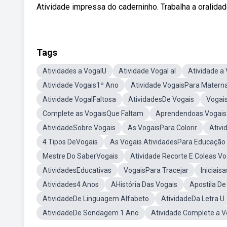
Atividade impressa do caderninho. Trabalha a oralidade
Tags
Atividades a VogalU
Atividade Vogal aI
Atividade a
Atividade Vogais1º Ano
Atividade VogaisPara Materna
Atividade VogalFaltosa
AtividadesDe Vogais
Vogai
Complete as VogaisQue Faltam
Aprendendoas Vogais
AtividadeSobre Vogais
As VogaisPara Colorir
Ativi
4 Tipos DeVogais
As Vogais AtividadesPara Educação I
Mestre Do SaberVogais
Atividade Recorte E Coleas Vo
AtividadesEducativas
VogaisPara Tracejar
Iniciais
Atividades4 Anos
AHistória Das Vogais
Apostila De
AtividadeDe Linguagem Alfabeto
AtividadeDa Letra U
AtividadeDe Sondagem 1 Ano
Atividade Complete a Vo