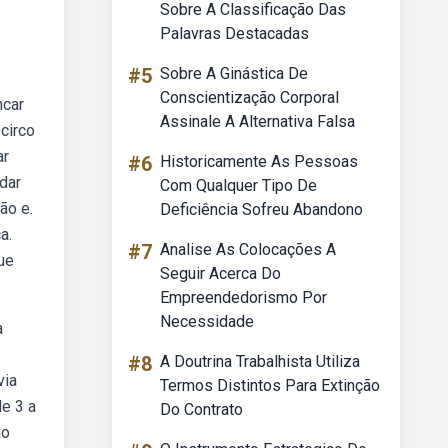
Sobre A Classificação Das
Palavras Destacadas
#5
Sobre A Ginástica De
Conscientização Corporal
ncar
Assinale A Alternativa Falsa
circo
ar
#6
Historicamente As Pessoas
dar
Com Qualquer Tipo De
ão e.
Deficiência Sofreu Abandono
a.
#7
Analise As Colocações A
ue
Seguir Acerca Do
Empreendedorismo Por
Necessidade
a
#8
A Doutrina Trabalhista Utiliza
via
Termos Distintos Para Extinção
de 3 a
Do Contrato
ão