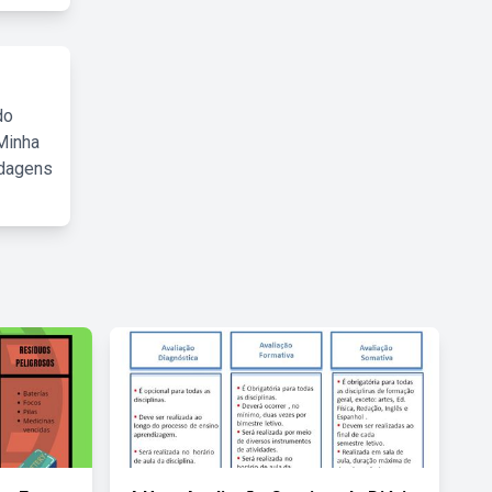
do
Minha
rdagens