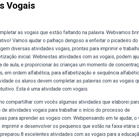
s Vogais
pletar as vogais que estăo faltando na palavra. Webvamos bri
tivo! Vamos ajudar o palhaço dengoso a enfeitar o picadeiro do 
m diversas atividades vogais, prontas para imprimir e trabalh
tização inicial. Webnestas atividades com as vogais, podem aju
a de aula, e proporcionar às crianças um momento de concentraç
 em ordem alfabética, para alfabetização e sequência alfabétic
ividade os alunos devem completar as palavras com as vogais q
intuitivo. Esta é uma atividade com vogais.
ho compartilhar com vocês algumas atividades que elaborei par
e atividades vogais para trabalhar o início do processo de
gias para aprender as vogais com. Webpensando em te ajudar, o 
 imprimir e desenvolver os pequenos que estão na faixa etária 
a preparou 8 excelentes atividades com as vogais para a educaç