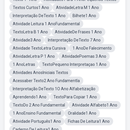
Textos Curtos1 Ano
AtividadeLetra M 1 Ano
Interpretação DeTexto 1 Ano
Bilhete1 Ano
Atividade Leitura 1 AnoFundamental
TextoLetra B 1 Ano
AtividadeDe Frases 1 Ano
Atividade3 Ano
Interpretação DeTexto 7 Ano
Atividade TextoLetra Cursiva
1 AnoDe Falecimento
AtividadeLetra P 1 Ano
AtividadePoemas 3 Ano
1 AnoLetras
TextoPequeno Interpretaçao 1 Ano
Atividades AnosIniciais Textos
Acessaber Texto2 Ano Fundamentla
Interpretação DeTexto 1O Ano Alfabetização
Aprendendo1 Ano
TextoPara Copiar 1 Ano
TextoDo 2 Ano Fundamental
Atividade Alfabeto1 Ano
1 AnoEnsino Fundamental
Oralidade1 Ano
Atividade Português1 Ano
Fichas De Leitura1 Ano
Caderno De Leitura1 Ano