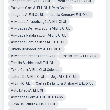
ImagensCom Al El IL Ol UL
PontilhadoAl El IL Ol UL
Palavras Com Al El IL Ol ULPara Colorir
Imagens Al El ILOu UL
Israela KotonaAl El IL Ol UL
Atividade AlfabetizaçãoAl El IL Ol UL
Atividades De TextosCom Al El IL Ol UL
Arividade Palabras.comAl El IL Ol UL
Atividade Com a SilabaAl El IL Ol UL
Ditado IlustradoCom Al El IL Ol UL
Atividade Comas Silaba Al El
FrasesCom Al El IL Ol UL
Familia Silabica asAl El IL Ol UL
Texto Com Al El IL Ol ULColorido
Leitura DoAl El IL Ol UL
JogoAl El IL Ol UL
Al ElmilOl UL
Cartaz De Leitura SilabasAl El IL Ol UL
Auto DitadoAl El IL Ol
Atividades Com Al El IL Ol UL1Ano
Ficha De LeituraAl Ele IL Ol UL