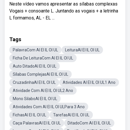
Neste vídeo vamos apresentar as sílabas complexas
Vogais + consoante L. Juntando as vogais + a letrinha
L formamos, AL - EL ...
Tags
PalavraCom Al El IL Ol UL
LeituraAl El IL Ol UL
Ficha De LeituraCom Al El IL Ol UL
Auto DitadoAl El IL Ol UL
Sílabas ComplejasAl El IL Ol UL
CruzadinhaAl El IL Ol UL
Atividades Al El IL Ol UL1 Ano
Atividade Com Al El IL Ol UL2 Ano
Mono SilaboAl El IL Ol UL
Atividades Com Al El IL Ol ULPara 3 Ano
FichasAl El IL Ol UL
TarefasAl El IL Ol UL
Caça PalavrasAl El IL Ol UL
DitadoCom Al El IL Ol UL