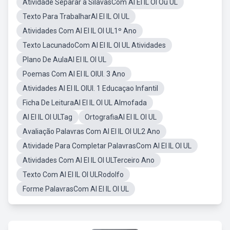
Atividade Separar a SílavasCom Al El IL Ol Ou UL
Texto Para TrabalharAl El IL Ol UL
Atividades Com Al El IL Ol UL1º Ano
Texto LacunadoCom Al El IL Ol UL Atividades
Plano De AulaAl El IL Ol UL
Poemas Com Al El IL OlUl. 3 Ano
Atividades Al El IL OlUl. 1 Educaçao Infantil
Ficha De LeituraAl El IL Ol UL Almofada
Al El IL Ol ULTag
OrtografiaAl El IL Ol UL
Avaliação Palavras Com Al El IL Ol UL2 Ano
Atividade Para Completar PalavrasCom Al El IL Ol UL
Atividades Com Al El IL Ol ULTerceiro Ano
Texto Com Al El IL Ol ULRodolfo
Forme PalavrasCom Al El IL Ol UL