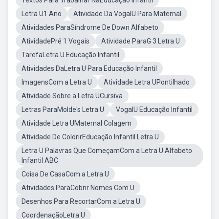
Textos Para Trabalhar NaEducação Infantil
Letra U1 Ano
Atividade Da VogalU Para Maternal
Atividades ParaSíndrome De Down Alfabeto
AtividadePré 1 Vogais
Atividade ParaG 3 Letra U
TarefaLetra U Educação Infantil
Atividades DaLetra U Para Educação Infantil
ImagensCom a Letra U
Atividade Letra UPontilhado
Atividade Sobre a Letra UCursiva
Letras ParaMolde's Letra U
VogalU Educação Infantil
Atividade Letra UMaternal Colagem
Atividade De ColorirEducação Infantil Letra U
Letra U Palavras Que ComeçamCom a Letra U Alfabeto
Infantil ABC
Coisa De CasaCom a Letra U
Atividades ParaCobrir Nomes Com U
Desenhos Para RecortarCom a Letra U
CoordenaçãoLetra U