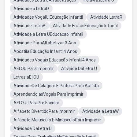
Atividades Letra UAlfabetização
PalavrasLetra U
Atividade a LetraD
Atividades VogalU Educação Infantil
Atividade LetraR
Atividade LetraB
Atividade FrutasEducação Infantil
Atividade a Letra UEducacao Infantil
Atividade ParaAlfabetizar 3 Ano
Apostila Educação Infantil4 Anos
Atividades Vogais Educação Infantil4 Anos
AEI OU Para Imprimir
Ativiade DaLetra U
Letras aE IOU
AtividadeDe Colagem E Pintura Para Autista
Aprendendo asVogais Para Imprimir
AEI O U ParaPre Escolar
Alfabeto DivertidoPara Imprimir
Atividade a LetraW
Alfabeto Maiusculo E MinusculoPara Imprimir
Atividade DaLetra U