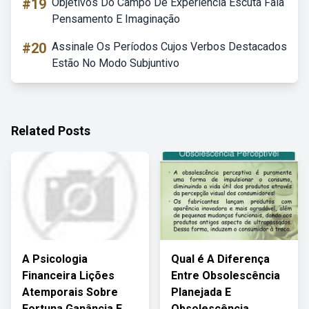
#19
Objetivos Do Campo De Experiência Escuta Fala
Pensamento E Imaginação
#20
Assinale Os Períodos Cujos Verbos Destacados
Estão No Modo Subjuntivo
Related Posts
A Psicologia
Qual é A Diferença
Financeira Lições
Entre Obsolescência
Atemporais Sobre
Planejada E
Fortuna Ganância E
Obsolescência