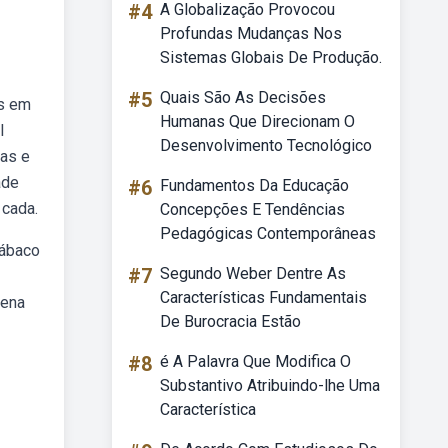
#4
A Globalização Provocou
Profundas Mudanças Nos
Sistemas Globais De Produção.
#5
Quais São As Decisões
as em
Humanas Que Direcionam O
l
Desenvolvimento Tecnológico
nas e
ade
#6
Fundamentos Da Educação
 cada.
Concepções E Tendências
Pedagógicas Contemporâneas
 ábaco
#7
Segundo Weber Dentre As
Características Fundamentais
tena
De Burocracia Estão
#8
é A Palavra Que Modifica O
Substantivo Atribuindo-lhe Uma
Característica