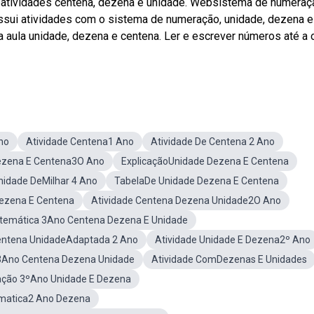
ebatividades centena, dezena e unidade. Websistema de numeraç
ossui atividades com o sistema de numeração, unidade, dezena e
a aula unidade, dezena e centena. Ler e escrever números até a
no
Atividade Centena1 Ano
Atividade De Centena 2 Ano
ezena E Centena3O Ano
ExplicaçãoUnidade Dezena E Centena
nidade DeMilhar 4 Ano
TabelaDe Unidade Dezena E Centena
ezena E Centena
Atividade Centena Dezena Unidade2O Ano
atemática 3Ano Centena Dezena E Unidade
ntena UnidadeAdaptada 2 Ano
Atividade Unidade E Dezena2º Ano
3Ano Centena Dezena Unidade
Atividade ComDezenas E Unidades
cação 3ºAno Unidade E Dezena
matica2 Ano Dezena