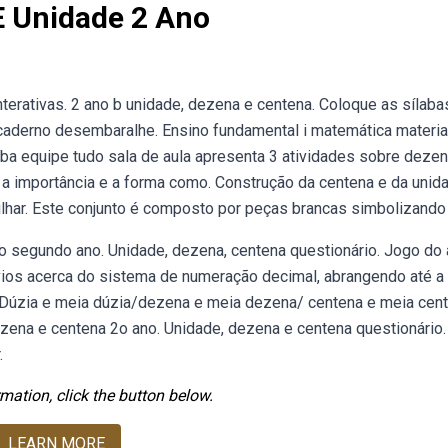
E Unidade 2 Ano
terativas. 2 ano b unidade, dezena e centena. Coloque as sílab
 caderno desembaralhe. Ensino fundamental i matemática materia
a equipe tudo sala de aula apresenta 3 atividades sobre deze
 a importância e a forma como. Construção da centena e da unid
ilhar. Este conjunto é composto por peças brancas simbolizando
o segundo ano. Unidade, dezena, centena questionário. Jogo do
ios acerca do sistema de numeração decimal, abrangendo até a
 Dúzia e meia dúzia/dezena e meia dezena/ centena e meia cen
zena e centena 2o ano. Unidade, dezena e centena questionário.
.
mation, click the button below.
LEARN MORE