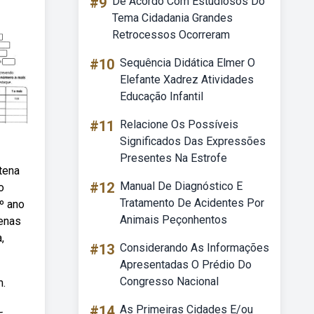
#9
De Acordo Com Estudiosos Do
Tema Cidadania Grandes
Retrocessos Ocorreram
#10
Sequência Didática Elmer O
Elefante Xadrez Atividades
Educação Infantil
#11
Relacione Os Possíveis
Significados Das Expressões
Presentes Na Estrofe
tena
#12
Manual De Diagnóstico E
o
Tratamento De Acidentes Por
º ano
Animais Peçonhentos
enas
,
#13
Considerando As Informações
Apresentadas O Prédio Do
Congresso Nacional
m.
#14
As Primeiras Cidades E/ou