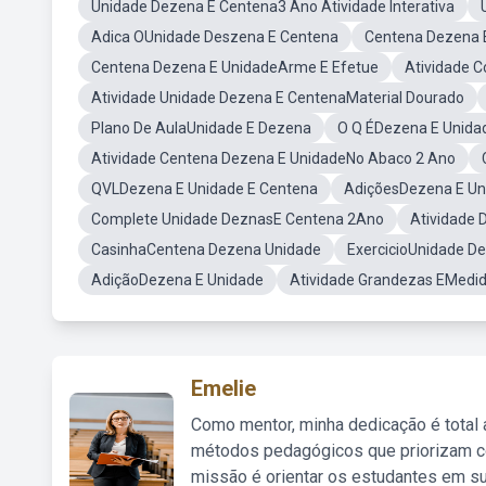
Unidade Dezena E Centena3 Ano Atividade Interativa
Adica OUnidade Deszena E Centena
Centena Dezena 
Centena Dezena E UnidadeArme E Efetue
Atividade 
Atividade Unidade Dezena E CentenaMaterial Dourado
Plano De AulaUnidade E Dezena
O Q ÉDezena E Unida
Atividade Centena Dezena E UnidadeNo Abaco 2 Ano
QVLDezena E Unidade E Centena
AdiçõesDezena E Un
Complete Unidade DeznasE Centena 2Ano
Atividade 
CasinhaCentena Dezena Unidade
ExercicioUnidade D
AdiçãoDezena E Unidade
Atividade Grandezas EMedi
Emelie
Como mentor, minha dedicação é total
métodos pedagógicos que priorizam co
missão é orientar os estudantes em su