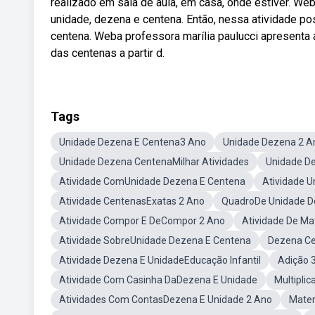
realizado em sala de aula, em casa, onde estiver. W
unidade, dezena e centena. Então, nessa atividade p
centena. Weba professora marília paulucci apresenta 
das centenas a partir d.
Tags
Unidade Dezena E Centena3 Ano
Unidade Dezena 2 A
Unidade Dezena CentenaMilhar Atividades
Unidade D
Atividade ComUnidade Dezena E Centena
Atividade U
Atividade CentenasExatas 2 Ano
QuadroDe Unidade D
Atividade Compor E DeCompor 2 Ano
Atividade De M
Atividade SobreUnidade Dezena E Centena
Dezena Ce
Atividade Dezena E UnidadeEducação Infantil
Adição 
Atividade Com Casinha DaDezena E Unidade
Multipli
Atividades Com ContasDezena E Unidade 2 Ano
Mate