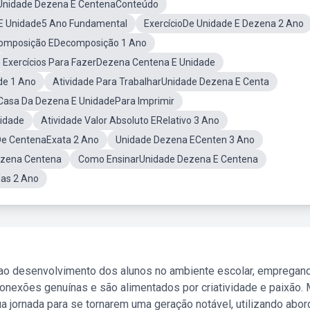
Unidade Dezena E CentenaConteúdo
E Unidade5 Ano Fundamental
ExercícioDe Unidade E Dezena 2 Ano
Composição EDecomposição 1 Ano
Exercícios Para FazerDezena Centena E Unidade
de 1 Ano
Atividade Para TrabalharUnidade Dezena E Centa
Casa Da Dezena E UnidadePara Imprimir
idade
Atividade Valor Absoluto ERelativo 3 Ano
De CentenaExata 2 Ano
Unidade Dezena ECenten 3 Ano
ezena Centena
Como EnsinarUnidade Dezena E Centena
das 2 Ano
 ao desenvolvimento dos alunos no ambiente escolar, empregan
nexões genuínas e são alimentados por criatividade e paixão. 
a jornada para se tornarem uma geração notável, utilizando abo