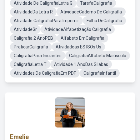
Atividade De CaligrafiaLetra G
TarefaCaligrafia
AtividadeDa Letra R
AtividadeCaderno De Caligrafia
Atividade CaligrafiaPara Imprimir
Folha DeCaligrafia
AtividadeGr
AtividadeAlfabetização Caligrafia
Caligrafia 2 AnoPEB
Alfabeto EmCaligrafia
PraticarCaligrafia
Atividadeas ES ISOs Us
CaligrafiaPara Iniciantes
CaligrafiaAlfabeto Maiúsculo
CaligrafiaLetra T
Atividade 1 AnoDas Silabas
Atividades De CaligrafiaEm PDF
CaligrafiaInfantil
Emelie