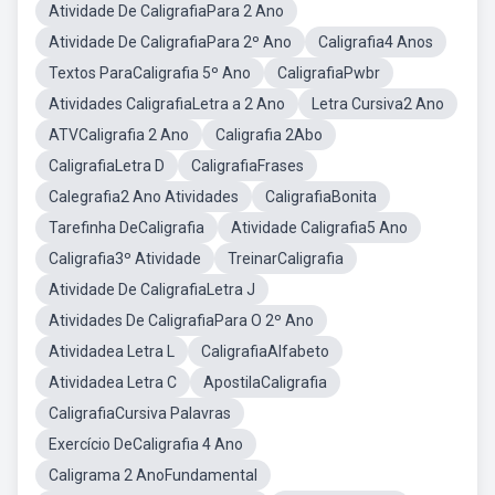
Atividade De CaligrafiaPara 2 Ano
Atividade De CaligrafiaPara 2º Ano
Caligrafia4 Anos
Textos ParaCaligrafia 5º Ano
CaligrafiaPwbr
Atividades CaligrafiaLetra a 2 Ano
Letra Cursiva2 Ano
ATVCaligrafia 2 Ano
Caligrafia 2Abo
CaligrafiaLetra D
CaligrafiaFrases
Calegrafia2 Ano Atividades
CaligrafiaBonita
Tarefinha DeCaligrafia
Atividade Caligrafia5 Ano
Caligrafia3º Atividade
TreinarCaligrafia
Atividade De CaligrafiaLetra J
Atividades De CaligrafiaPara O 2º Ano
Atividadea Letra L
CaligrafiaAlfabeto
Atividadea Letra C
ApostilaCaligrafia
CaligrafiaCursiva Palavras
Exercício DeCaligrafia 4 Ano
Caligrama 2 AnoFundamental