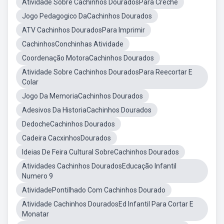
Atividade Sobre Cachinhos DouradosPara Creche
Jogo Pedagogico DaCachinhos Dourados
ATV Cachinhos DouradosPara Imprimir
CachinhosConchinhas Atividade
Coordenação MotoraCachinhos Dourados
Atividade Sobre Cachinhos DouradosPara Reecortar E
Colar
Jogo Da MemoriaCachinhos Dourados
Adesivos Da HistoriaCachinhos Dourados
DedocheCachinhos Dourados
Cadeira CacxinhosDourados
Ideias De Feira Cultural SobreCachinhos Dourados
Atividades Cachinhos DouradosEducação Infantil
Numero 9
AtividadePontilhado Com Cachinhos Dourado
Atividade Cachinhos DouradosEd Infantil Para Cortar E
Monatar