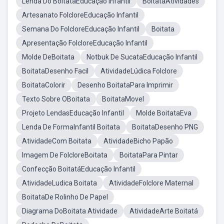
Lenda Do BoitatáEducação Infantil
BoitatáAtividades
Artesanato FolcloreEducação Infantil
Semana Do FolcloreEducação Infantil
Boitata
Apresentação FolcloreEducação Infantil
Molde DeBoitata
Notbuk De SucataEducação Infantil
BoitataDesenho Facil
AtividadeLúdica Folclore
BoitataColorir
Desenho BoitataPara Imprimir
Texto Sobre OBoitata
BoitataMovel
Projeto LendasEducação Infantil
Molde BoitataEva
Lenda De FormaInfantil Boitata
BoitataDesenho PNG
AtividadeCom Boitata
AtividadeBicho Papão
Imagem De FolcloreBoitata
BoitataPara Pintar
Confecção BoitatáEducação Infantil
AtividadeLudica Boitata
AtividadeFolclore Maternal
BoitataDe Rolinho De Papel
Diagrama DoBoitata Atividade
AtividadeArte Boitatá