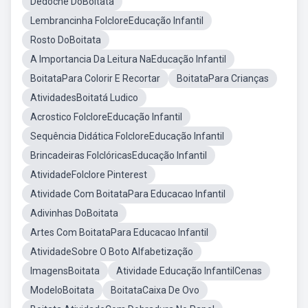
Dedoche DoBoitata
Lembrancinha FolcloreEducação Infantil
Rosto DoBoitata
A Importancia Da Leitura NaEducação Infantil
BoitataPara Colorir E Recortar
BoitataPara Crianças
AtividadesBoitatá Ludico
Acrostico FolcloreEducação Infantil
Sequência Didática FolcloreEducação Infantil
Brincadeiras FolclóricasEducação Infantil
AtividadeFolclore Pinterest
Atividade Com BoitataPara Educacao Infantil
Adivinhas DoBoitata
Artes Com BoitataPara Educacao Infantil
AtividadeSobre O Boto Alfabetização
ImagensBoitata
Atividade Educação InfantilCenas
ModeloBoitata
BoitataCaixa De Ovo