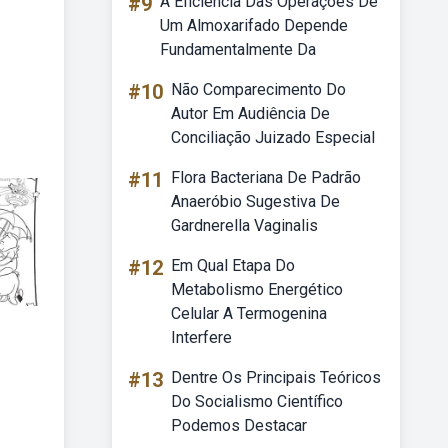
#9
A Eficiência Das Operações De
Um Almoxarifado Depende
Fundamentalmente Da
#10
Não Comparecimento Do
Autor Em Audiência De
Conciliação Juizado Especial
#11
Flora Bacteriana De Padrão
Anaeróbio Sugestiva De
Gardnerella Vaginalis
#12
Em Qual Etapa Do
Metabolismo Energético
Celular A Termogenina
Interfere
#13
Dentre Os Principais Teóricos
Do Socialismo Científico
Podemos Destacar