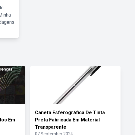
do
Minha
rdagens
Caneta Esferográfica De Tinta
dos Em
Preta Fabricada Em Material
Transparente
07 September 2024