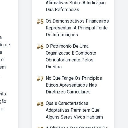
Afirmativas Sobre A Indicação
Das Referências
#5
Os Demonstrativos Financeiros
Representam A Principal Fonte
De Informações
a
do de
#6
O Patrimonio De Uma
a
Organizacao E Composto
 e
Obrigatoriamente Pelos
Direitos
bem
,
#7
No Que Tange Os Principios
Eticos Apresentados Nas
Diretrizes Curriculares
ito
nção
#8
Quais Características
or
Adaptativas Permitem Que
Alguns Seres Vivos Habitam