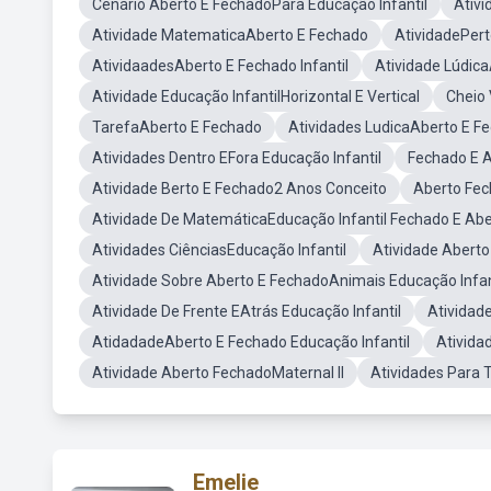
Cenário Aberto E FechadoPara Educação Infantil
Ativi
Atividade MatematicaAberto E Fechado
AtividadePert
AtividaadesAberto E Fechado Infantil
Atividade Lúdic
Atividade Educação InfantilHorizontal E Vertical
Cheio 
TarefaAberto E Fechado
Atividades LudicaAberto E Fe
Atividades Dentro EFora Educação Infantil
Fechado E 
Atividade Berto E Fechado2 Anos Conceito
Aberto Fec
Atividade De MatemáticaEducação Infantil Fechado E Abe
Atividades CiênciasEducação Infantil
Atividade Aberto
Atividade Sobre Aberto E FechadoAnimais Educação Infan
Atividade De Frente EAtrás Educação Infantil
Atividade
AtidadadeAberto E Fechado Educação Infantil
Ativida
Atividade Aberto FechadoMaternal II
Atividades Para 
Emelie