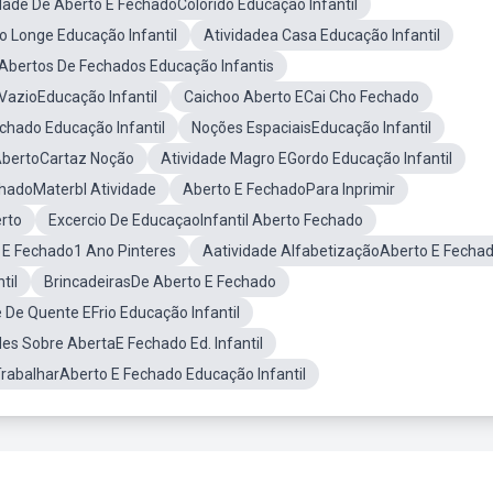
dade De Aberto E FechadoColorido Educação Infantil
o Longe Educação Infantil
Atividadea Casa Educação Infantil
aAbertos De Fechados Educação Infantis
VazioEducação Infantil
Caichoo Aberto ECai Cho Fechado
chado Educação Infantil
Noções EspaciaisEducação Infantil
AbertoCartaz Noção
Atividade Magro EGordo Educação Infantil
hadoMaterbl Atividade
Aberto E FechadoPara Inprimir
rto
Excercio De EducaçaoInfantil Aberto Fechado
 E Fechado1 Ano Pinteres
Aatividade AlfabetizaçãoAberto E Fecha
til
BrincadeirasDe Aberto E Fechado
 De Quente EFrio Educação Infantil
des Sobre AbertaE Fechado Ed. Infantil
TrabalharAberto E Fechado Educação Infantil