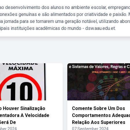
 ao desenvolvimento dos alunos no ambiente escolar, empregan
nexões genuínas e são alimentados por criatividade e paixão. 
a jornada para se tornarem uma geração notável, utilizando abo
ipais instituições acadêmicas do mundo - dsw.aau.edu.et.
 Houver Sinalização
Comente Sobre Um Dos
ntadora A Velocidade
Comportamentos Adequa
Será De
Relação Aos Superiores
ber 2024
07 September 2024