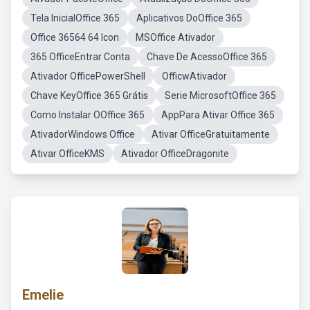
Tela InicialOffice 365
Aplicativos DoOffice 365
Office 36564 64 Icon
MSOffice Ativador
365 OfficeEntrar Conta
Chave De AcessoOffice 365
Ativador OfficePowerShell
OfficwAtivador
Chave KeyOffice 365 Grátis
Serie MicrosoftOffice 365
Como Instalar OOffice 365
AppPara Ativar Office 365
AtivadorWindows Office
Ativar OfficeGratuitamente
Ativar OfficeKMS
Ativador OfficeDragonite
Emelie