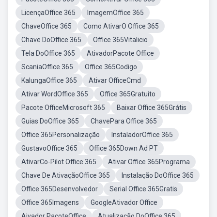
LicençaOffice 365
ImagemOffice 365
ChaveOffice 365
Como AtivarO Office 365
Chave DoOffice 365
Office 365Vitalicio
Tela DoOffice 365
AtivadorPacote Office
ScaniaOffice 365
Office 365Codigo
KalungaOffice 365
Ativar OfficeCmd
Ativar WordOffice 365
Office 365Gratuito
Pacote OfficeMicrosoft 365
Baixar Office 365Grátis
Guias DoOffice 365
ChavePara Office 365
Office 365Personalização
InstaladorOffice 365
GustavoOffice 365
Office 365Down Ad PT
AtivarCo-Pilot Office 365
Ativar Office 365Programa
Chave De AtivaçãoOffice 365
Instalação DoOffice 365
Office 365Desenvolvedor
Serial Office 365Gratis
Office 365Imagens
GoogleAtivador Office
Aivador PacoteOffice
Atualização DoOffice 365