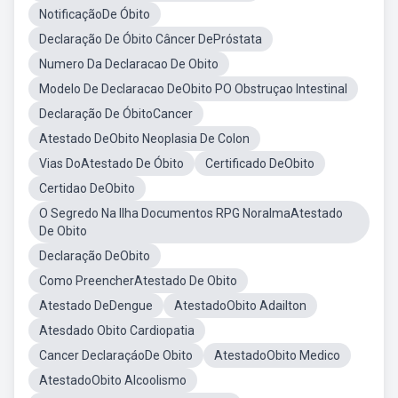
NotificaçãoDe Óbito
Declaração De Óbito Câncer DePróstata
Numero Da Declaracao De Obito
Modelo De Declaracao DeObito PO Obstruçao Intestinal
Declaração De ÓbitoCancer
Atestado DeObito Neoplasia De Colon
Vias DoAtestado De Óbito
Certificado DeObito
Certidao DeObito
O Segredo Na Ilha Documentos RPG NoralmaAtestado
De Obito
Declaração DeObito
Como PreencherAtestado De Obito
Atestado DeDengue
AtestadoObito Adailton
Atesdado Obito Cardiopatia
Cancer DeclaraçáoDe Obito
AtestadoObito Medico
AtestadoObito Alcoolismo