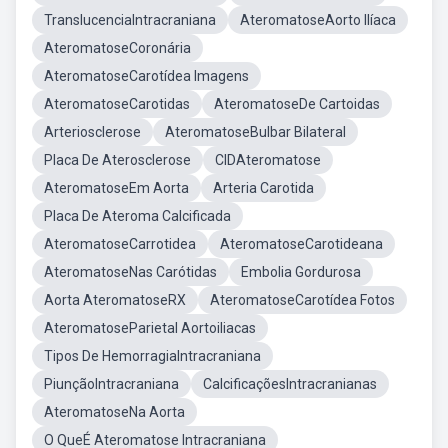
TranslucenciaIntracraniana
AteromatoseAorto Ilíaca
AteromatoseCoronária
AteromatoseCarotídea Imagens
AteromatoseCarotidas
AteromatoseDe Cartoidas
Arteriosclerose
AteromatoseBulbar Bilateral
Placa De Aterosclerose
CIDAteromatose
AteromatoseEm Aorta
Arteria Carotida
Placa De Ateroma Calcificada
AteromatoseCarrotidea
AteromatoseCarotideana
AteromatoseNas Carótidas
Embolia Gordurosa
Aorta AteromatoseRX
AteromatoseCarotídea Fotos
AteromatoseParietal Aortoiliacas
Tipos De HemorragiaIntracraniana
PiunçãoIntracraniana
CalcificaçõesIntracranianas
AteromatoseNa Aorta
O QueÉ Ateromatose Intracraniana