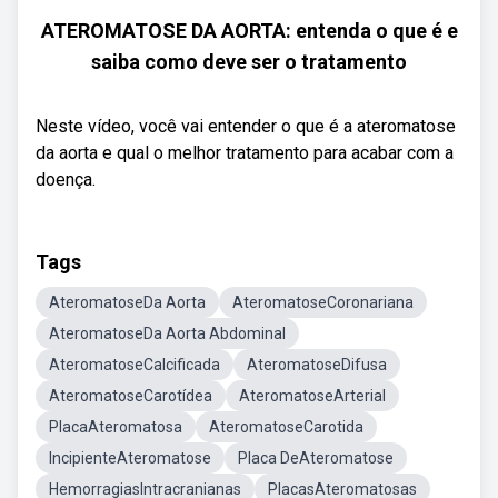
ATEROMATOSE DA AORTA: entenda o que é e
saiba como deve ser o tratamento
Neste vídeo, você vai entender o que é a ateromatose
da aorta e qual o melhor tratamento para acabar com a
doença.
Tags
AteromatoseDa Aorta
AteromatoseCoronariana
AteromatoseDa Aorta Abdominal
AteromatoseCalcificada
AteromatoseDifusa
AteromatoseCarotídea
AteromatoseArterial
PlacaAteromatosa
AteromatoseCarotida
IncipienteAteromatose
Placa DeAteromatose
HemorragiasIntracranianas
PlacasAteromatosas