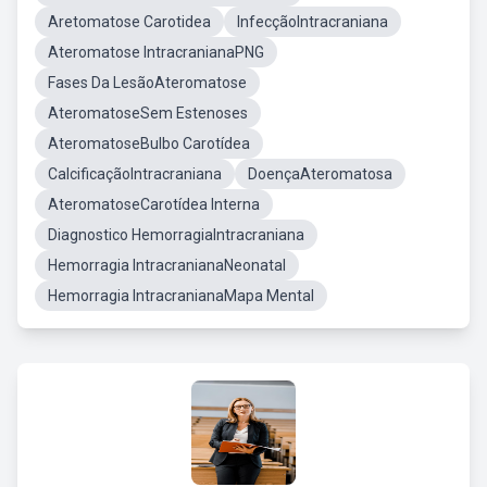
Aretomatose Carotidea
InfecçãoIntracraniana
Ateromatose IntracranianaPNG
Fases Da LesãoAteromatose
AteromatoseSem Estenoses
AteromatoseBulbo Carotídea
CalcificaçãoIntracraniana
DoençaAteromatosa
AteromatoseCarotídea Interna
Diagnostico HemorragiaIntracraniana
Hemorragia IntracranianaNeonatal
Hemorragia IntracranianaMapa Mental