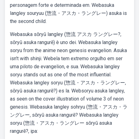
personagem forte e determinada em. Webasuka
langley souryuu (惣流・アスカ・ラングレー) asuka is
the second child.
Webasuka sōryū langley (惣流 アスカ ラングレー?,
sōryū asuka rangurē) è uno dei. Webasuka langley
soryu from the anime neon genesis evangelion. Asuka
isn't with shinji. Webela tem extremo orgulho em ser
uma piloto de evangelion, e sua. Webasuka langley
soryu stands out as one of the most influential.
Webasuka langley soryu (惣流・アスカ・ラングレー,
sōryū asuka rangurē?) es la. Websoryu asuka langley,
as seen on the cover illustration of volume 3 of neon
genesis. Webasuka langley sohryu (惣流・アスカ・ラ
ングレー, sōryū asuka rangurē? Webasuka langley
soryu (惣流・アスカ・ラングレー sōryū asuka
rangurē?, ipa: