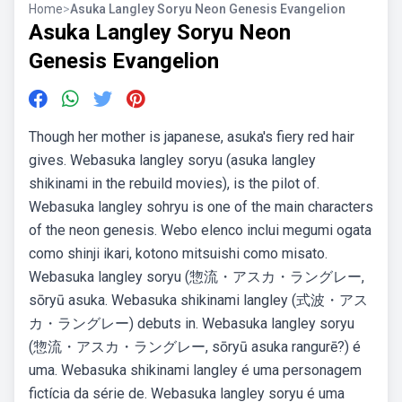
Home
>
Asuka Langley Soryu Neon Genesis Evangelion
Asuka Langley Soryu Neon
Genesis Evangelion
Though her mother is japanese, asuka's fiery red hair
gives. Webasuka langley soryu (asuka langley
shikinami in the rebuild movies), is the pilot of.
Webasuka langley sohryu is one of the main characters
of the neon genesis. Webo elenco inclui megumi ogata
como shinji ikari, kotono mitsuishi como misato.
Webasuka langley soryu (惣流・アスカ・ラングレー,
sōryū asuka. Webasuka shikinami langley (式波・アス
カ・ラングレー) debuts in. Webasuka langley soryu
(惣流・アスカ・ラングレー, sōryū asuka rangurē?) é
uma. Webasuka shikinami langley é uma personagem
fictícia da série de. Webasuka langley soryu é uma