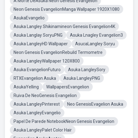
A Morte DeAsuka Neon Genesis Evangelion
Neon Genesis EvangelionManga Wallpaper 1920X1080
AsukaEvangelio
Asuka Langley Shikinamineon Genesis Evangelion4K
Asuka Langlay SoryuPNG
Asuka Lnagley Evangelion3
Asuka LangleyHD Wallpaper
AsucaLangley Soryu
Neon Genesis EvangelionRebuild Termometre
Asuka LangleyWallpaper 120X800
Asuka EvangelionFuturo
Asuka LangleySory
RTXEvangelion Asuka
Asuka LangleyPNG
AsukaYelling
WallpapersEvangelion
Ruiva De NeoGenesis Evangelion
Asuka LangleyPinterest
Neo GenesisEvagelion Asuka
Asuka LangleyEvangelio
Papel De Parede NotebookNeon Genesis Evangelion
Asuka LangleyPalet Color Hair