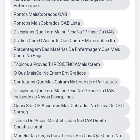
Enfermagem
Pontos MaisCobrados OAB
Pontops MaisCobrados OAB Lista
Disciplinas Que Tem Maior PesoNa 1º Fase Da OAB
Gráfico Com O Assunto Que CaemE Matemática Ita
Porcentagem Das Matérias De EnfermagemQue Mais
Caem Na Eags
Tópicos a Provas TJ RESIDÊNCIAMais Caem
O Que MaisCai No Enem Em Graficos
Conteúdos Que MaisCaíram No Enem Em Português
Disciplinas Que Tem Maior Peso Na1º Fase Da OAB
Incluindo as Novas Dissciplinas
Quais São OS Assuntos MaisCobrados Na Prova Do CFO
Cbmerj
Tabela De Peças MaisCobradas Na OAB Direito
Constitucional
Modelo Das Peças Para Treinar Em CasaQue Caem Na