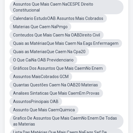
Assuntos Que Mais Caem NaCESPE Direito
Constitucional
Calendario EstudoOAB Assuntos Mais Cobrados
Materias Que Caem NaPmgo
Conteudos Que Mais Caem Na OABDireito Civil
Quais as MatériasQue Mais Caem Na Eags Enfermagem
Quais as MateriasQue Caem Na Cpa20
O Que CaiNa OAB Previdenciario
Gráficos Dos Assuntos Que Mais CaemNo Enem
Assuntos MaisCobrados GCM
Quantas Questões Caem Na OAB20 Materias
Analises Sintaticas Que Mais CaemEm Provas
AssuntosPrincipais OAB
Assunto Que Mais CaemQuimica
Grafico De Assuntos Que Mais CaemNo Enem De Todas
as Materias
Lista Das Matérias Que Mais Caem NaEags Sef De