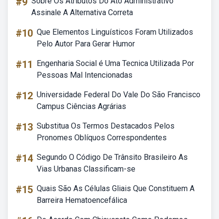
#9
Sobre Os Atributos Do Ato Administrativo
Assinale A Alternativa Correta
#10
Que Elementos Linguísticos Foram Utilizados
Pelo Autor Para Gerar Humor
#11
Engenharia Social é Uma Tecnica Utilizada Por
Pessoas Mal Intencionadas
#12
Universidade Federal Do Vale Do São Francisco
Campus Ciências Agrárias
#13
Substitua Os Termos Destacados Pelos
Pronomes Oblíquos Correspondentes
#14
Segundo O Código De Trânsito Brasileiro As
Vias Urbanas Classificam-se
#15
Quais São As Células Gliais Que Constituem A
Barreira Hematoencefálica