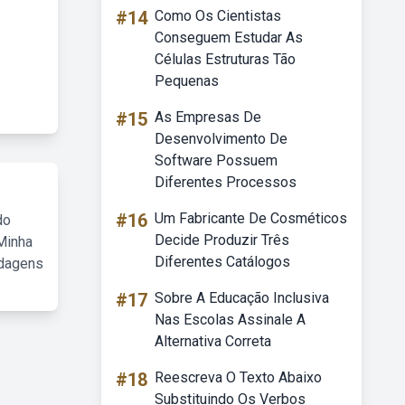
#14
Como Os Cientistas
Conseguem Estudar As
Células Estruturas Tão
Pequenas
#15
As Empresas De
Desenvolvimento De
Software Possuem
Diferentes Processos
#16
Um Fabricante De Cosméticos
do
Decide Produzir Três
Minha
Diferentes Catálogos
rdagens
#17
Sobre A Educação Inclusiva
Nas Escolas Assinale A
Alternativa Correta
#18
Reescreva O Texto Abaixo
Substituindo Os Verbos