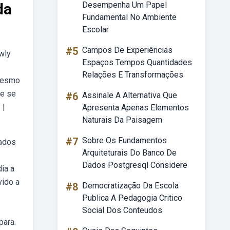
da
Desempenha Um Papel
Fundamental No Ambiente
Escolar
#5
Campos De Experiências
ewly
Espaços Tempos Quantidades
Relações E Transformações
(mesmo
ue se
#6
Assinale A Alternativa Que
 |
Apresenta Apenas Elementos
Naturais Da Paisagem
#7
Sobre Os Fundamentos
gados
Arquiteturais Do Banco De
Dados Postgresql Considere
ia a
vido a
#8
Democratização Da Escola
Publica A Pedagogia Critico
Social Dos Conteudos
para.