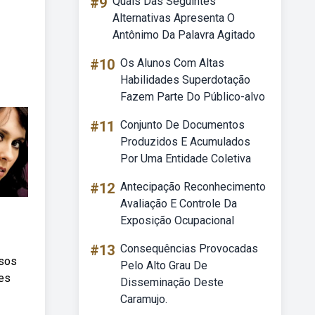
#9
Quais Das Seguintes
Alternativas Apresenta O
Antônimo Da Palavra Agitado
#10
Os Alunos Com Altas
Habilidades Superdotação
Fazem Parte Do Público-alvo
#11
Conjunto De Documentos
Produzidos E Acumulados
Por Uma Entidade Coletiva
#12
Antecipação Reconhecimento
Avaliação E Controle Da
Exposição Ocupacional
#13
Consequências Provocadas
esos
Pelo Alto Grau De
tes
Disseminação Deste
Caramujo.