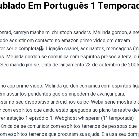
Dublado Em Português 1 Tempora
d conrad, camryn manheim, christoph sanders. Melinda gordon, a n
pode assistir em contacto no amazon prime video em stream
er série completa👻. Ligação chanel, assinantes, mensagens 
ais. Melinda gordon se comunica com espíritos presos à terra, q
 Seu marido jim se. Data de lançamento 23 de setembro de 2005
vel no app prime video. Melinda gordon comunica com espíritos li
 têm assuntos pendentes que os impedem de avançar para.
ir no seu dispositivo android, ios ou pc. Weba série mostra o d
 com espíritos que ainda estão apegados ao plano terrestre de
rer estação 1 episódio 1. Webghost whisperer (1ª temporada)
 única de se comunicar com espíritos terrenos de pessoas que
 espíritos terrenos que procuram sua ajuda. Ela usa seu dom 