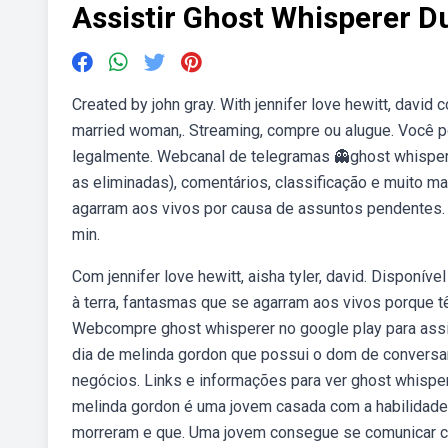
Assistir Ghost Whisperer 
Created by john gray. With jennifer love hewitt, davi
married woman,. Streaming, compre ou alugue. Você 
legalmente. Webcanal de telegramas 👻ghost whisper
as eliminadas), comentários, classificação e muito m
agarram aos vivos por causa de assuntos pendentes.
min.
Com jennifer love hewitt, aisha tyler, david. Disponí
à terra, fantasmas que se agarram aos vivos porque
Webcompre ghost whisperer no google play para assist
dia de melinda gordon que possui o dom de conversar
negócios. Links e informações para ver ghost whispe
melinda gordon é uma jovem casada com a habilidade
morreram e que. Uma jovem consegue se comunicar com