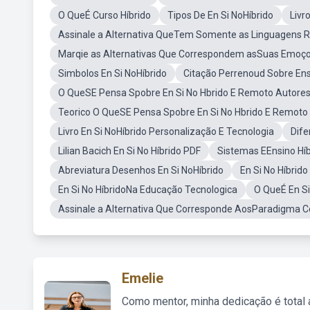
O QueÉ Curso Híbrido
Tipos De En Si NoHíbrido
Livr
Assinale a Alternativa QueTem Somente as Linguagens 
Marqie as Alternativas Que Correspondem asSuas Emoç
Simbolos En Si NoHíbrido
Citação Perrenoud Sobre Ens
O QueSE Pensa Spobre En Si No Hbrido E Remoto Autore
Teorico O QueSE Pensa Spobre En Si No Hbrido E Remoto
Livro En Si NoHíbrido Personalização E Tecnologia
Dife
Lilian Bacich En Si No Híbrido PDF
Sistemas EEnsino Híb
Abreviatura Desenhos En Si NoHíbrido
En Si No Híbrido
En Si No HíbridoNa Educação Tecnologica
O QueÉ En Si
Assinale a Alternativa Que Corresponde AosParadigma 
Emelie
Como mentor, minha dedicação é total