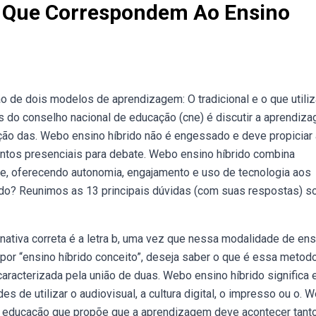
as Que Correspondem Ao Ensino
ão de dois modelos de aprendizagem: O tradicional e o que utiliz
 do conselho nacional de educação (cne) é discutir a aprendiz
ção das. Webo ensino híbrido não é engessado e deve propiciar 
ntos presenciais para debate. Webo ensino híbrido combina
ine, oferecendo autonomia, engajamento e uso de tecnologia aos
ido? Reunimos as 13 principais dúvidas (com suas respostas) s
rnativa correta é a letra b, uma vez que nessa modalidade de ens
por “ensino híbrido conceito”, deseja saber o que é essa metod
 caracterizada pela união de duas. Webo ensino híbrido significa 
 de utilizar o audiovisual, a cultura digital, o impresso ou o. 
e educação que propõe que a aprendizagem deve acontecer tant