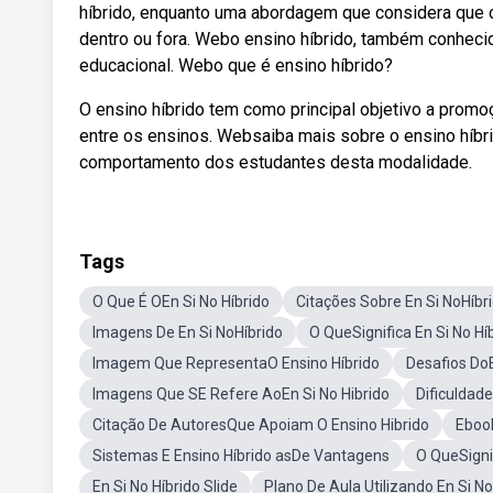
híbrido, enquanto uma abordagem que considera que o
dentro ou fora. Webo ensino híbrido, também conhec
educacional. Webo que é ensino híbrido?
O ensino híbrido tem como principal objetivo a promo
entre os ensinos. Websaiba mais sobre o ensino híbri
comportamento dos estudantes desta modalidade.
Tags
O Que É OEn Si No Híbrido
Citações Sobre En Si NoHíbr
Imagens De En Si NoHíbrido
O QueSignifica En Si No Hí
Imagem Que RepresentaO Ensino Híbrido
Desafios DoE
Imagens Que SE Refere AoEn Si No Hibrido
Dificuldad
Citação De AutoresQue Apoiam O Ensino Hibrido
Ebook
Sistemas E Ensino Híbrido asDe Vantagens
O QueSigni
En Si No Híbrido Slide
Plano De Aula Utilizando En Si No