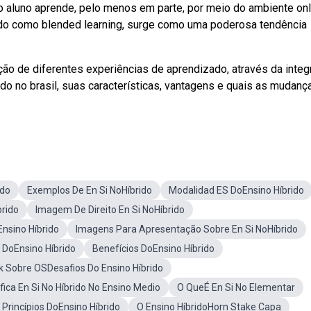
 aluno aprende, pelo menos em parte, por meio do ambiente onl
ido como blended learning, surge como uma poderosa tendência
ção de diferentes experiências de aprendizado, através da inte
do no brasil, suas características, vantagens e quais as mudanç
ido
Exemplos De En Si NoHíbrido
Modalidad ES DoEnsino Híbrido
brido
Imagem De Direito En Si NoHíbrido
nsino Híbrido
Imagens Para Apresentação Sobre En Si NoHíbrido
e DoEnsino Híbrido
Benefícios DoEnsino Híbrido
 Sobre OSDesafios Do Ensino Híbrido
fica En Si No Híbrido No Ensino Medio
O QueÉ En Si No Elementar
 Princípios DoEnsino Híbrido
O Ensino HíbridoHorn Stake Capa