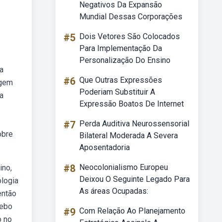
Negativos Da Expansão
Mundial Dessas Corporações
#5
Dois Vetores São Colocados
Para Implementação Da
Personalização Do Ensino
a
#6
Que Outras Expressões
agem
Poderiam Substituir A
a
Expressão Boatos De Internet
#7
Perda Auditiva Neurossensorial
obre
Bilateral Moderada A Severa
Aposentadoria
#8
Neocolonialismo Europeu
ino,
Deixou O Seguinte Legado Para
ologia
As áreas Ocupadas:
então
Webo
#9
Com Relação Ao Planejamento
o no