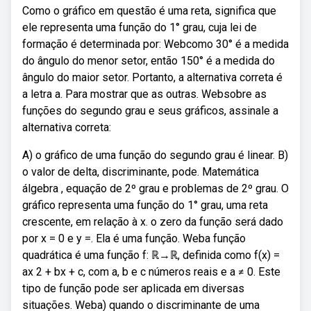
Como o gráfico em questão é uma reta, significa que
ele representa uma função do 1° grau, cuja lei de
formação é determinada por: Webcomo 30° é a medida
do ângulo do menor setor, então 150° é a medida do
ângulo do maior setor. Portanto, a alternativa correta é
a letra a. Para mostrar que as outras. Websobre as
funções do segundo grau e seus gráficos, assinale a
alternativa correta:
A) o gráfico de uma função do segundo grau é linear. B)
o valor de delta, discriminante, pode. Matemática
álgebra , equação de 2º grau e problemas de 2º grau. O
gráfico representa uma função do 1° grau, uma reta
crescente, em relação à x. o zero da função será dado
por x = 0 e y =. Ela é uma função. Weba função
quadrática é uma função f: ℝ→ℝ, definida como f(x) =
ax 2 + bx + c, com a, b e c números reais e a ≠ 0. Este
tipo de função pode ser aplicada em diversas
situações. Weba) quando o discriminante de uma