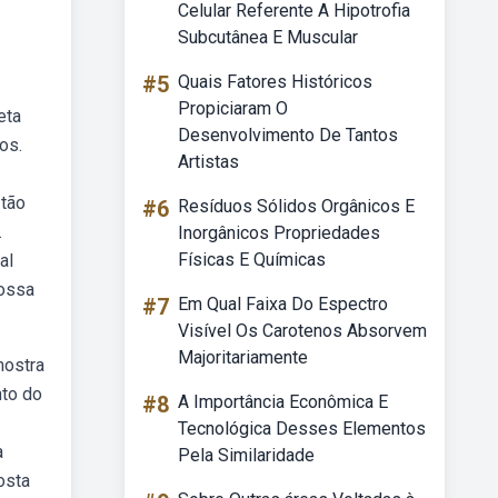
Celular Referente A Hipotrofia
Subcutânea E Muscular
#5
Quais Fatores Históricos
Propiciaram O
eta
Desenvolvimento De Tantos
os.
Artistas
 tão
#6
Resíduos Sólidos Orgânicos E
.
Inorgânicos Propriedades
Físicas E Químicas
al
nossa
#7
Em Qual Faixa Do Espectro
Visível Os Carotenos Absorvem
Majoritariamente
mostra
nto do
#8
A Importância Econômica E
Tecnológica Desses Elementos
a
Pela Similaridade
osta