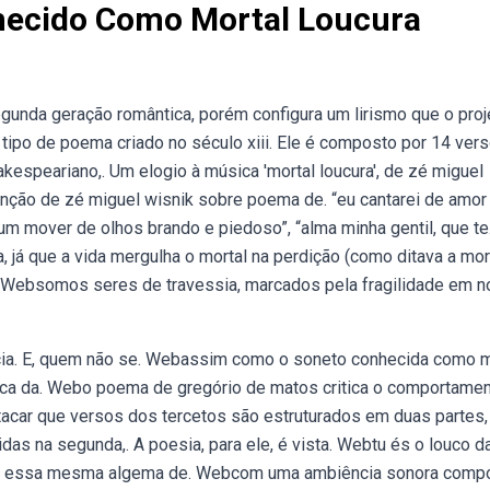
ecido Como Mortal Loucura
gunda geração romântica, porém configura um lirismo que o proj
ipo de poema criado no século xiii. Ele é composto por 14 vers
espeariano,. Um elogio à música 'mortal loucura', de zé miguel
 canção de zé miguel wisnik sobre poema de. “eu cantarei de amor
um mover de olhos brando e piedoso”, “alma minha gentil, que te
 já que a vida mergulha o mortal na perdição (como ditava a mor
. Websomos seres de travessia, marcados pela fragilidade em 
cia. E, quem não se. Webassim como o soneto conhecida como 
ica da. Webo poema de gregório de matos critica o comportame
stacar que versos dos tercetos são estruturados em duas partes,
as na segunda,. A poesia, para ele, é vista. Webtu és o louco d
 Mas essa mesma algema de. Webcom uma ambiência sonora comp