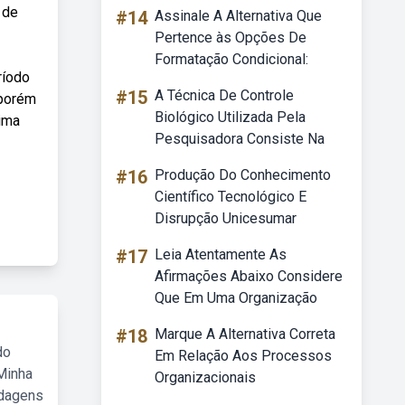
 de
#14
Assinale A Alternativa Que
Pertence às Opções De
Formatação Condicional:
ríodo
#15
A Técnica De Controle
 porém
Biológico Utilizada Pela
sima
Pesquisadora Consiste Na
#16
Produção Do Conhecimento
Científico Tecnológico E
Disrupção Unicesumar
#17
Leia Atentamente As
Afirmações Abaixo Considere
Que Em Uma Organização
#18
Marque A Alternativa Correta
do
Em Relação Aos Processos
Minha
Organizacionais
rdagens