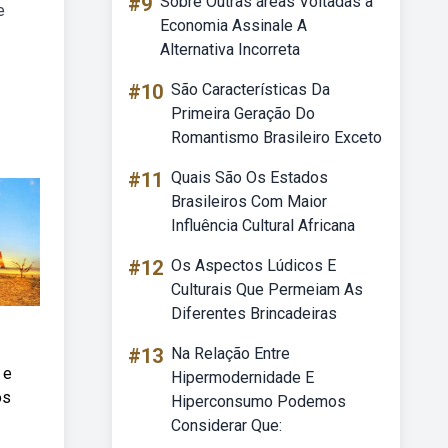
#9
Sobre Outras áreas Voltadas à
e
Economia Assinale A
Alternativa Incorreta
#10
São Características Da
Primeira Geração Do
Romantismo Brasileiro Exceto
#11
Quais São Os Estados
Brasileiros Com Maior
Influência Cultural Africana
#12
Os Aspectos Lúdicos E
Culturais Que Permeiam As
Diferentes Brincadeiras
#13
Na Relação Entre
 e
Hipermodernidade E
os
Hiperconsumo Podemos
Considerar Que: