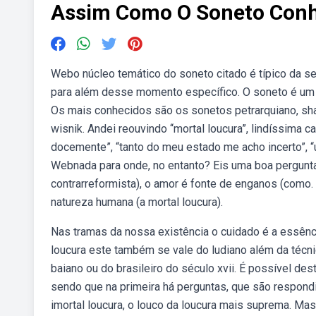
Assim Como O Soneto Conh
Webo núcleo temático do soneto citado é típico da se
para além desse momento específico. O soneto é um t
Os mais conhecidos são os sonetos petrarquiano, shak
wisnik. Andei reouvindo ‘‘mortal loucura”, lindíssima
docemente”, “tanto do meu estado me acho incerto”, “
Webnada para onde, no entanto? Eis uma boa pergunta,
contrarreformista), o amor é fonte de enganos (como
natureza humana (a mortal loucura).
Nas tramas da nossa existência o cuidado é a essên
loucura este também se vale do ludiano além da técn
baiano ou do brasileiro do século xvii. É possível de
sendo que na primeira há perguntas, que são respondid
imortal loucura, o louco da loucura mais suprema.