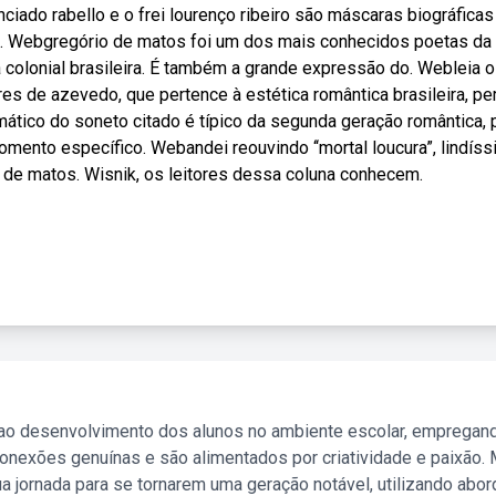
ciado rabello e o frei lourenço ribeiro são máscaras biográficas
s,. Webgregório de matos foi um dos mais conhecidos poetas da
ura colonial brasileira. É também a grande expressão do. Webleia o
ares de azevedo, que pertence à estética romântica brasileira, pe
ático do soneto citado é típico da segunda geração romântica,
omento específico. Webandei reouvindo ‘‘mortal loucura”, lindís
de matos. Wisnik, os leitores dessa coluna conhecem.
 ao desenvolvimento dos alunos no ambiente escolar, empregan
nexões genuínas e são alimentados por criatividade e paixão. 
a jornada para se tornarem uma geração notável, utilizando abo