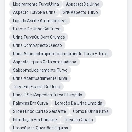
Ligeiramente TurvoUrina
AspectosDa Urina
Aspecto TurvoNa Urina
SNGAspecto Turvo
Liquido Ascite AmareloTurvo
Exame De Urina CorTurva
Urina TurvaOu Com Grumos
Urina ComAspecto Oleoso
Urina AspectoLimpido Discretamente Turvo E Turvo
AspectoLiquido Cefalorraquidiano
SabdomeLigeiramente Turvo
Urina AcentuadamenteTurva
TurvoEm Exame De Urina
Urina E SeuAspectos Turvo E Limpido
Palavras Em Curva
Loração Da Urina Limpida
Slide Fundo Cartão Gestante
Como É UrinaTurva
Introduçao Em Urinalise
TurvoOu Opaco
Uroanálises Questões Figuras