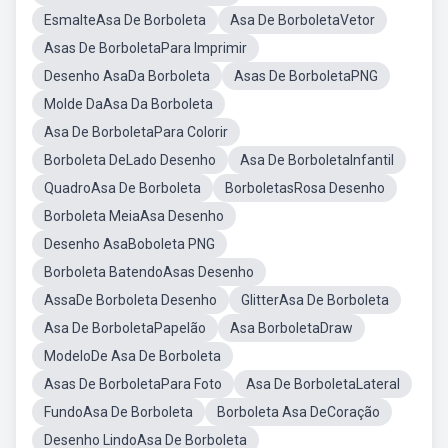
EsmalteAsa De Borboleta
Asa De BorboletaVetor
Asas De BorboletaPara Imprimir
Desenho AsaDa Borboleta
Asas De BorboletaPNG
Molde DaAsa Da Borboleta
Asa De BorboletaPara Colorir
Borboleta DeLado Desenho
Asa De BorboletaInfantil
QuadroAsa De Borboleta
BorboletasRosa Desenho
Borboleta MeiaAsa Desenho
Desenho AsaBoboleta PNG
Borboleta BatendoAsas Desenho
AssaDe Borboleta Desenho
GlitterAsa De Borboleta
Asa De BorboletaPapelão
Asa BorboletaDraw
ModeloDe Asa De Borboleta
Asas De BorboletaPara Foto
Asa De BorboletaLateral
FundoAsa De Borboleta
Borboleta Asa DeCoração
Desenho LindoAsa De Borboleta