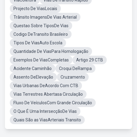
ViaColetora
Vias DeTransito Rapido
Projecto De ViasLocais
Trânsito ImagensDe Vias Arterial
Questao Sobre TiposDe Vias
Codigo DeTransito Brasileiro
Tipos De ViasAuto Escola
Quantidade De ViasPara Homologação
Exemplos De ViasCompletas
Artigo 29 CTB
Acidente Caminhão
Croqui DeRampa
Assento DeElevação
Cruzamento
Vias Urbanas DeAcordo Com CTB
Vias Terrestres Abertasa Circulação
Fluxo De VeículosCom Grande Circulação
O Que É Uma IntersecçãoDe Vias
Quais São as ViasArteriais Transito