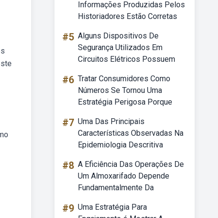
Informações Produzidas Pelos
Historiadores Estão Corretas
#5
Alguns Dispositivos De
Segurança Utilizados Em
ês
Circuitos Elétricos Possuem
este
#6
Tratar Consumidores Como
Números Se Tornou Uma
Estratégia Perigosa Porque
#7
Uma Das Principais
Características Observadas Na
omo
Epidemiologia Descritiva
#8
A Eficiência Das Operações De
Um Almoxarifado Depende
Fundamentalmente Da
#9
Uma Estratégia Para