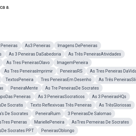
ca a.
 Peneiras
As3 Peneiras
Imagens DePeneiras
s
As 3 Peneiras DaSabedoria
As Três PeneirasAtividades
As Tres PeneirasOlavo
ImagemPeneira
As Tres PeneirasImprimir
PeneirasRS
As Tres Peneiras DaVid
TextosPeneira
Tres PeneirasEm Desenho
As Três PeneirasSl
as
PeneiraMente
As Tre PeneirasDe Socrates
upoDas Peneiras
As 3 PeneirasSocraticos
As 3 PeneirasHQs
sDe Socratis
Texto Reflexivoas Três Peneiras
As TrêsGloriosas
a's De Socrates
PeneiraRuim
3 PeneirasDe Salomao
Tres Peneras
MariellePeneira
AsTres Perneiras De Socrates
sDe Socrates PPT
PeneirasOblongo