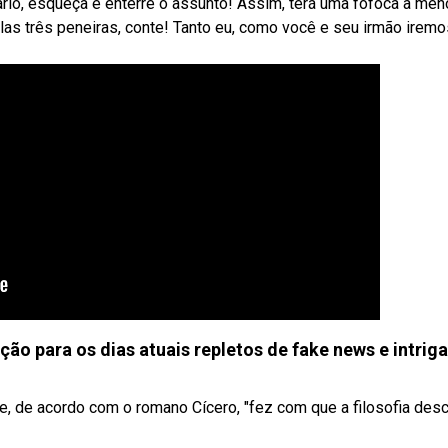
rário, esqueça e enterre o assunto! Assim, terá uma fofoca a me
as três peneiras, conte! Tanto eu, como você e seu irmão irem
ição para os dias atuais repletos de fake news e intrig
 e, de acordo com o romano Cícero, "fez com que a filosofia de