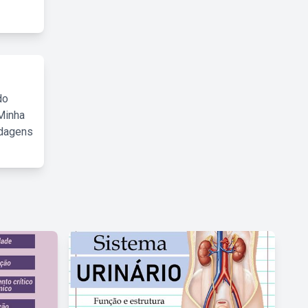
do
Minha
rdagens