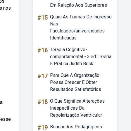
nos
Em Relação Aos Superiores
os nos
#15
Quais As Formas De Ingresso
Nas
Faculdades/universidades
Identificadas
#16
Terapia Cognitivo-
comportamental - 3.ed.: Teoria
E Prática Judith Beck
#17
Para Que A Organização
Possa Crescer E Obter
Resultados Satisfatórios
#18
O Que Significa Alterações
as
Inespecíficas Da
Repolarização Ventricular
scesse
#19
Brinquedos Pedagógicos