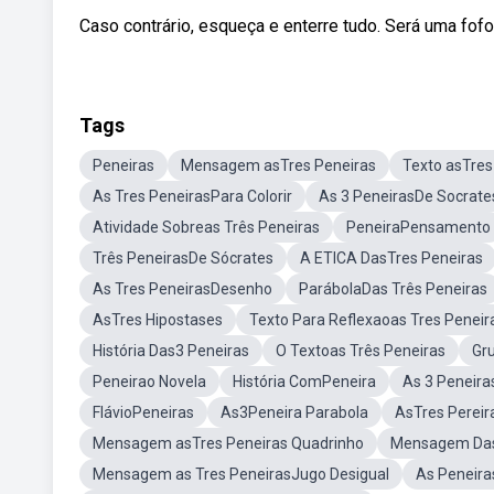
Caso contrário, esqueça e enterre tudo. Será uma fofo
Tags
Peneiras
Mensagem asTres Peneiras
Texto asTres
As Tres PeneirasPara Colorir
As 3 PeneirasDe Socrate
Atividade Sobreas Três Peneiras
PeneiraPensamento
Três PeneirasDe Sócrates
A ETICA DasTres Peneiras
As Tres PeneirasDesenho
ParábolaDas Três Peneiras
AsTres Hipostases
Texto Para Reflexaoas Tres Peneir
História Das3 Peneiras
O Textoas Três Peneiras
Gr
Peneirao Novela
História ComPeneira
As 3 Peneira
FlávioPeneiras
As3Peneira Parabola
AsTres Pereir
Mensagem asTres Peneiras Quadrinho
Mensagem Das
Mensagem as Tres PeneirasJugo Desigual
As Peneira