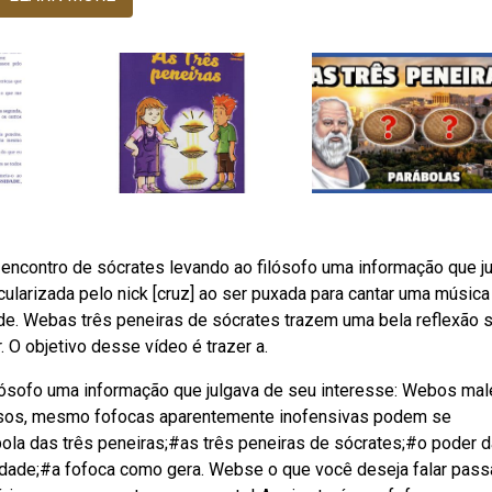
ncontro de sócrates levando ao filósofo uma informação que j
cularizada pelo nick [cruz] ao ser puxada para cantar uma música
rede. Webas três peneiras de sócrates trazem uma bela reflexão 
 O objetivo desse vídeo é trazer a.
lósofo uma informação que julgava de seu interesse: Webos mal
asos, mesmo fofocas aparentemente inofensivas podem se
ola das três peneiras;#as três peneiras de sócrates;#o poder d
lidade;#a fofoca como gera. Webse o que você deseja falar pass