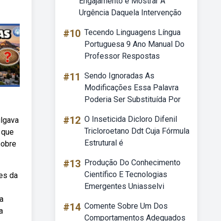
Engajamento é Mostrar A
Urgência Daquela Intervenção
#10
Tecendo Linguagens Língua
Portuguesa 9 Ano Manual Do
Professor Respostas
#11
Sendo Ignoradas As
Modificações Essa Palavra
Poderia Ser Substituída Por
#12
O Inseticida Dicloro Difenil
ulgava
Tricloroetano Ddt Cuja Fórmula
 que
Estrutural é
sobre
#13
Produção Do Conhecimento
Científico E Tecnologias
es da
Emergentes Uniasselvi
a
#14
Comente Sobre Um Dos
a
Comportamentos Adequados