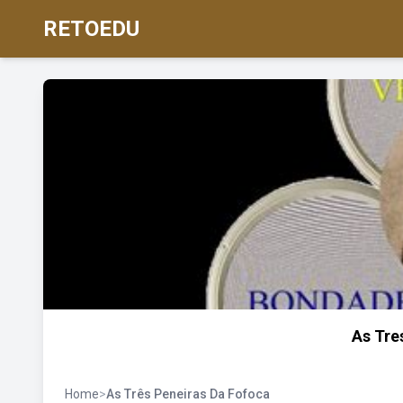
RETOEDU
As Tre
Home
>
As Três Peneiras Da Fofoca