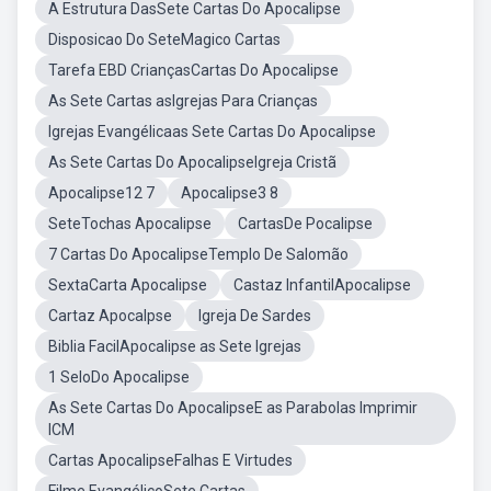
A Estrutura DasSete Cartas Do Apocalipse
Disposicao Do SeteMagico Cartas
Tarefa EBD CriançasCartas Do Apocalipse
As Sete Cartas asIgrejas Para Crianças
Igrejas Evangélicaas Sete Cartas Do Apocalipse
As Sete Cartas Do ApocalipseIgreja Cristã
Apocalipse12 7
Apocalipse3 8
SeteTochas Apocalipse
CartasDe Pocalipse
7 Cartas Do ApocalipseTemplo De Salomão
SextaCarta Apocalipse
Castaz InfantilApocalipse
Cartaz Apocalpse
Igreja De Sardes
Biblia FacilApocalipse as Sete Igrejas
1 SeloDo Apocalipse
As Sete Cartas Do ApocalipseE as Parabolas Imprimir
ICM
Cartas ApocalipseFalhas E Virtudes