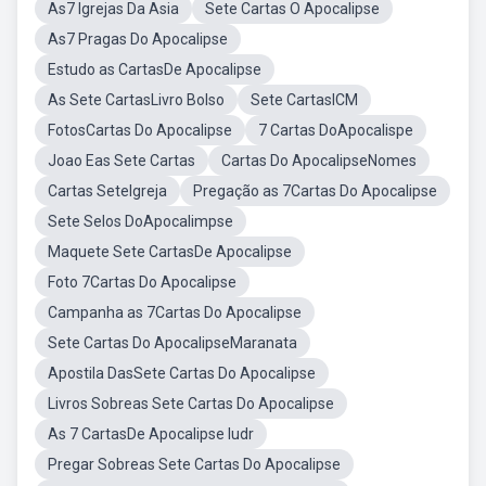
As7 Igrejas Da Asia
Sete Cartas O Apocalipse
As7 Pragas Do Apocalipse
Estudo as CartasDe Apocalipse
As Sete CartasLivro Bolso
Sete CartasICM
FotosCartas Do Apocalipse
7 Cartas DoApocalispe
Joao Eas Sete Cartas
Cartas Do ApocalipseNomes
Cartas SeteIgreja
Pregação as 7Cartas Do Apocalipse
Sete Selos DoApocalimpse
Maquete Sete CartasDe Apocalipse
Foto 7Cartas Do Apocalipse
Campanha as 7Cartas Do Apocalipse
Sete Cartas Do ApocalipseMaranata
Apostila DasSete Cartas Do Apocalipse
Livros Sobreas Sete Cartas Do Apocalipse
As 7 CartasDe Apocalipse Iudr
Pregar Sobreas Sete Cartas Do Apocalipse