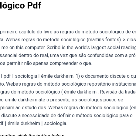
lógico Pdf
imeiro capítulo do livro as regras do método sociológico de é
nta. Webas regras do método sociológico (martins fontes). × clos
me on this computer. Scribd is the world's largest social readin
sencial dentro do real, uma vez que são confundidas com a pró
nos permitir não apenas compreender o que.
 pdf | sociologia | émile durkheim. 1) o documento discute o q
ão. Webas regras do método sociológico repositório instituciona
egras do método sociológico ( émile durkheim ; Revisão da trad
o emile durkheim até o presente, os sociólogos pouco se
aplicam ao estudo dos. Webas regras do método sociológico (é
o discute a necessidade de definir o método sociológico para o
 | émile durkheim | sociologia.
mation, click the button below.