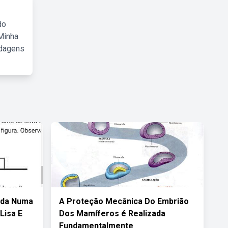
do
Minha
rdagens
ada Numa
A Proteção Mecânica Do Embrião
Lisa E
Dos Mamíferos é Realizada
Fundamentalmente