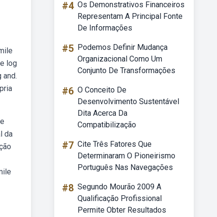
#4
Os Demonstrativos Financeiros
Representam A Principal Fonte
De Informações
#5
Podemos Definir Mudança
mile
Organizacional Como Um
e log
Conjunto De Transformações
g and.
pria
#6
O Conceito De
Desenvolvimento Sustentável
Dita Acerca Da
ue
Compatibilização
l da
#7
Cite Três Fatores Que
ução
Determinaram O Pioneirismo
Português Nas Navegações
mile
#8
Segundo Mourão 2009 A
Qualificação Profissional
Permite Obter Resultados