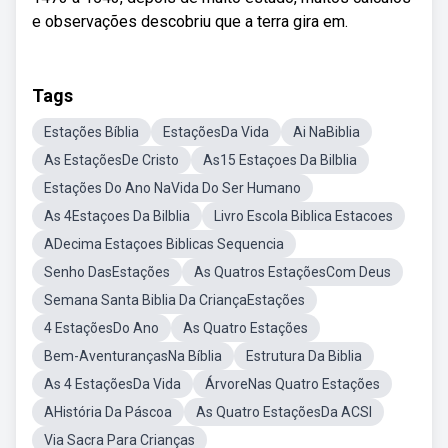
e observações descobriu que a terra gira em.
Tags
Estações Bíblia
EstaçõesDa Vida
Ai NaBiblia
As EstaçõesDe Cristo
As15 Estaçoes Da Bilblia
Estações Do Ano NaVida Do Ser Humano
As 4Estaçoes Da Bilblia
Livro Escola Biblica Estacoes
ADecima Estaçoes Biblicas Sequencia
Senho DasEstações
As Quatros EstaçõesCom Deus
Semana Santa Biblia Da CriançaEstações
4 EstaçõesDo Ano
As Quatro Estações
Bem-AventurançasNa Bíblia
Estrutura Da Biblia
As 4 EstaçõesDa Vida
ÁrvoreNas Quatro Estações
AHistória Da Páscoa
As Quatro EstaçõesDa ACSI
Via Sacra Para Crianças