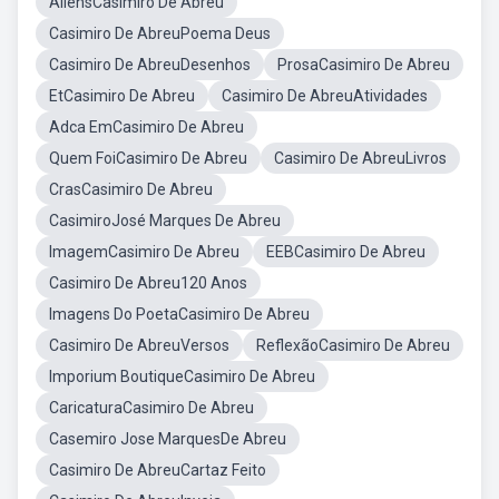
AliensCasimiro De Abreu
Casimiro De AbreuPoema Deus
Casimiro De AbreuDesenhos
ProsaCasimiro De Abreu
EtCasimiro De Abreu
Casimiro De AbreuAtividades
Adca EmCasimiro De Abreu
Quem FoiCasimiro De Abreu
Casimiro De AbreuLivros
CrasCasimiro De Abreu
CasimiroJosé Marques De Abreu
ImagemCasimiro De Abreu
EEBCasimiro De Abreu
Casimiro De Abreu120 Anos
Imagens Do PoetaCasimiro De Abreu
Casimiro De AbreuVersos
ReflexãoCasimiro De Abreu
Imporium BoutiqueCasimiro De Abreu
CaricaturaCasimiro De Abreu
Casemiro Jose MarquesDe Abreu
Casimiro De AbreuCartaz Feito