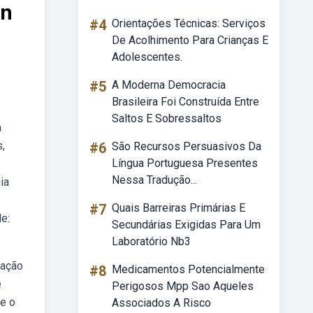
on
#4
Orientações Técnicas: Serviços
De Acolhimento Para Crianças E
Adolescentes.
#5
A Moderna Democracia
Brasileira Foi Construída Entre
Saltos E Sobressaltos
a
,
#6
São Recursos Persuasivos Da
Língua Portuguesa Presentes
Nessa Tradução...
ia
#7
Quais Barreiras Primárias E
e:
Secundárias Exigidas Para Um
Laboratório Nb3
cação
#8
Medicamentos Potencialmente
e
Perigosos Mpp Sao Aqueles
e o
Associados A Risco