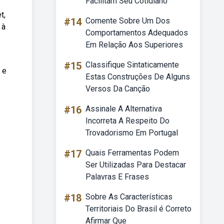
Facilitam Seu Cotidiano
t,
#14
Comente Sobre Um Dos
 à
Comportamentos Adequados
Em Relação Aos Superiores
#15
Classifique Sintaticamente
 e
Estas Construções De Alguns
Versos Da Canção
#16
Assinale A Alternativa
Incorreta A Respeito Do
Trovadorismo Em Portugal
#17
Quais Ferramentas Podem
Ser Utilizadas Para Destacar
Palavras E Frases
#18
Sobre As Características
Territoriais Do Brasil é Correto
Afirmar Que