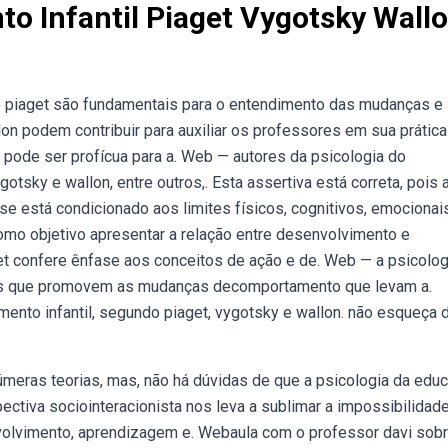
o Infantil Piaget Vygotsky Wall
 piaget são fundamentais para o entendimento das mudanças e
n podem contribuir para auxiliar os professores em sua prática
 pode ser profícua para a. Web — autores da psicologia do
sky e wallon, entre outros,. Esta assertiva está correta, pois 
e está condicionado aos limites físicos, cognitivos, emocionais
como objetivo apresentar a relação entre desenvolvimento e
et confere ênfase aos conceitos de ação e de. Web — a psicolog
es que promovem as mudanças decomportamento que levam a.
nto infantil, segundo piaget, vygotsky e wallon. não esqueça d
úmeras teorias, mas, não há dúvidas de que a psicologia da edu
ectiva sociointeracionista nos leva a sublimar a impossibilidad
volvimento, aprendizagem e. Webaula com o professor davi sobr