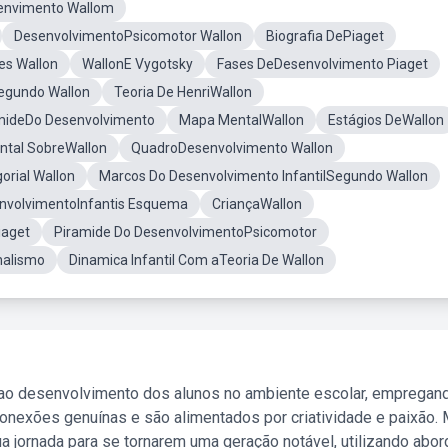
envimento Wallom
DesenvolvimentoPsicomotor Wallon
Biografia DePiaget
es Wallon
WallonE Vygotsky
Fases DeDesenvolvimento Piaget
egundo Wallon
Teoria De HenriWallon
mideDo Desenvolvimento
Mapa MentalWallon
Estágios DeWallon
tal SobreWallon
QuadroDesenvolvimento Wallon
orial Wallon
Marcos Do Desenvolvimento InfantilSegundo Wallon
envolvimentoInfantis Esquema
CriançaWallon
iaget
Piramide Do DesenvolvimentoPsicomotor
nalismo
Dinamica Infantil Com aTeoria De Wallon
 ao desenvolvimento dos alunos no ambiente escolar, empregan
nexões genuínas e são alimentados por criatividade e paixão. 
a jornada para se tornarem uma geração notável, utilizando abo