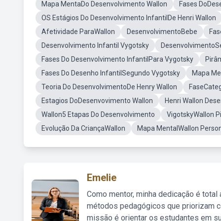
Mapa MentaDo Desenvolvimento Wallon
Fases DoDes
OS Estágios Do Desenvolvimento InfantilDe Henri Wallon
Afetividade ParaWallon
DesenvolvimentoBebe
Fas
Desenvolvimento Infantil Vygotsky
DesenvolvimentoS
Fases Do Desenvolvimento InfantilPara Vygotsky
Pirâ
Fases Do Desenho InfantilSegundo Vygotsky
Mapa Men
Teoria Do DesenvolvimentoDe Henry Wallon
FaseCateg
Estagios DoDesenvovimento Wallon
Henri Wallon Des
Wallon5 Etapas Do Desenvolvimento
VigotskyWallon P
Evolução Da CriançaWallon
Mapa MentalWallon Perso
Emelie
Como mentor, minha dedicação é total
métodos pedagógicos que priorizam co
missão é orientar os estudantes em su