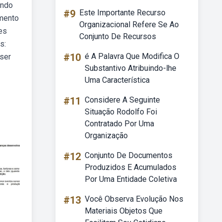
ando
#9
Este Importante Recurso
amento
Organizacional Refere Se Ao
es
Conjunto De Recursos
s:
#10
é A Palavra Que Modifica O
 ser
Substantivo Atribuindo-lhe
Uma Característica
#11
Considere A Seguinte
Situação Rodolfo Foi
Contratado Por Uma
Organização
#12
Conjunto De Documentos
Produzidos E Acumulados
Por Uma Entidade Coletiva
#13
Você Observa Evolução Nos
Materiais Objetos Que