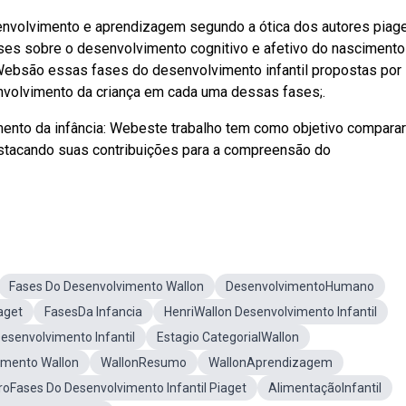
envolvimento e aprendizagem segundo a ótica dos autores piage
ises sobre o desenvolvimento cognitivo e afetivo do nascimento
ebsão essas fases do desenvolvimento infantil propostas por
envolvimento da criança em cada uma dessas fases;.
ento da infância: Webeste trabalho tem como objetivo comparar
destacando suas contribuições para a compreensão do
Fases Do Desenvolvimento Wallon
DesenvolvimentoHumano
aget
FasesDa Infancia
HenriWallon Desenvolvimento Infantil
esenvolvimento Infantil
Estagio CategorialWallon
imento Wallon
WallonResumo
WallonAprendizagem
vroFases Do Desenvolvimento Infantil Piaget
AlimentaçãoInfantil