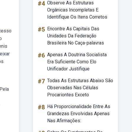
#4
Observe As Estruturas
Orgânicas Incompletas E
Identifique Os Itens Corretos
#5
Encontre As Capitais Das
ucesso
Unidades Da Federação
o
Brasileira No Caça-palavras
enis
eixar
#6
Apenas A Doutrina Socialista
os
Era Suficiente Como Elo
Unificador Justifique
#7
Todas As Estruturas Abaixo São
Observadas Nas Células
 Pela
Procariontes Exceto
ô
#8
Há Proporcionalidade Entre As
Grandezas Envolvidas Apenas
Nas Afirmações: