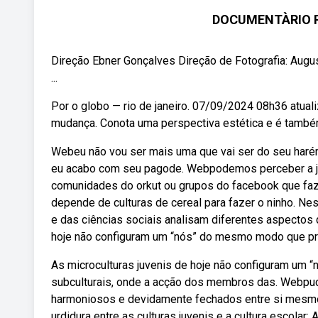
DOCUMENTÀRIO 
Direção Ebner Gonçalves Direção de Fotografia: Augu
...
Por o globo — rio de janeiro. 07/09/2024 08h36 atua
mudança. Conota uma perspectiva estética e é também
Webeu não vou ser mais uma que vai ser do seu harém
eu acabo com seu pagode. Webpodemos perceber a junç
comunidades do orkut ou grupos do facebook que faz
depende de culturas de cereal para fazer o ninho. 
e das ciências sociais analisam diferentes aspectos
hoje não configuram um “nós” do mesmo modo que prop
As microculturas juvenis de hoje não configuram um 
subculturais, onde a acção dos membros das. Webpud
harmoniosos e devidamente fechados entre si mesmos;
urdidura entre as culturas juvenis e a cultura escola