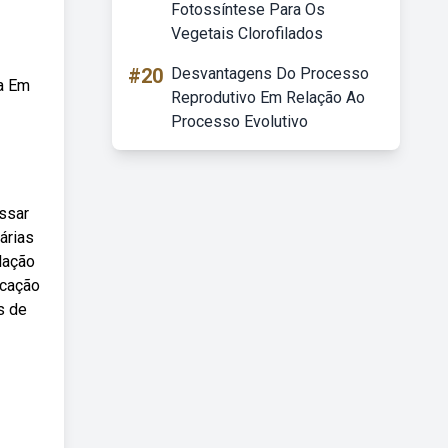
Fotossíntese Para Os
Vegetais Clorofilados
#20
Desvantagens Do Processo
êa Em
Reprodutivo Em Relação Ao
Processo Evolutivo
ssar
árias
lação
icação
s de