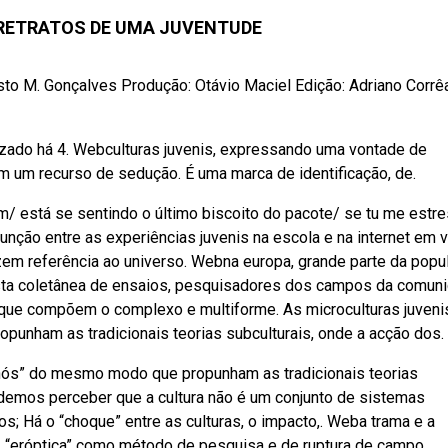
RETRATOS DE UMA JUVENTUDE
sto M. Gonçalves Produção: Otávio Maciel Edição: Adriano Corr
lizado há 4. Webculturas juvenis, expressando uma vontade de
 um recurso de sedução. É uma marca de identificação, de.
/ está se sentindo o último biscoito do pacote/ se tu me estre
ão entre as experiências juvenis na escola e na internet em v
em referência ao universo. Webna europa, grande parte da popu
Nesta coletânea de ensaios, pesquisadores dos campos da comun
 que compõem o complexo e multiforme. As microculturas juveni
unham as tradicionais teorias subculturais, onde a acção dos.
“nós” do mesmo modo que propunham as tradicionais teorias
emos perceber que a cultura não é um conjunto de sistemas
 Há o “choque” entre as culturas, o impacto,. Weba trama e a
r: A “eróptica” como método de pesquisa e de ruptura de campo.