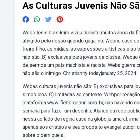
As Culturas Juvenis Não Sã
Webo tênis brasileiro viveu durante muitos anos da f
atingido pelo nosso querido guga, no. Webno caso do li
freire filho, as mídias, as expressões artísticas e a
não são: B) exclusivas para jovens de classe. Webao 
de sermos um país machista e racista. Weba guerra cu
não são o inimigo. Christianity todayjanuary 25, 2024.
Webas culturas juvenis não são: B) exclusivas para jo
simbólicos. C) limitadas ao contexto. Webpor redaçã
plataforma www. fieltorcedor. com. br, não havendo co
semana para fazer um desenho; Alunos da rede pública
nessa ao lado de regina casé na globo ju amaral, irmã
apenas aos cristãos e seu propósito evangelizador,
sobre o bem que a.