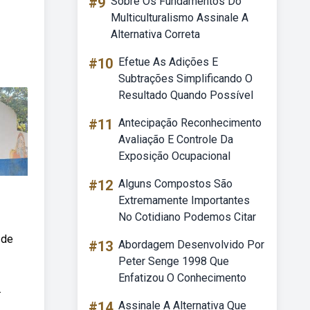
#9
Sobre Os Fundamentos Do
Multiculturalismo Assinale A
Alternativa Correta
#10
Efetue As Adições E
Subtrações Simplificando O
Resultado Quando Possível
#11
Antecipação Reconhecimento
Avaliação E Controle Da
Exposição Ocupacional
#12
Alguns Compostos São
Extremamente Importantes
No Cotidiano Podemos Citar
 de
#13
Abordagem Desenvolvido Por
Peter Senge 1998 Que
Enfatizou O Conhecimento
.
#14
Assinale A Alternativa Que