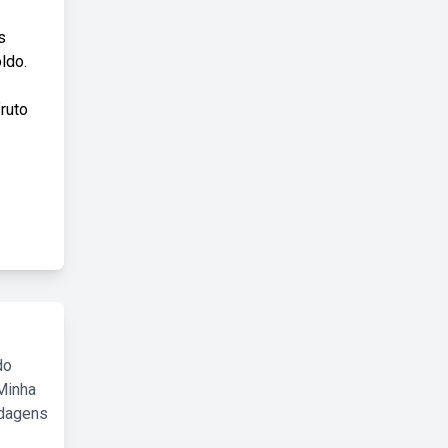
s
ldo.
fruto
do
Minha
rdagens