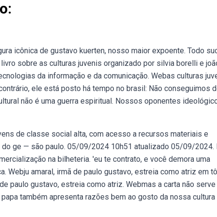
o:
igura icônica de gustavo kuerten, nosso maior expoente. Todo s
vro sobre as culturas juvenis organizado por silvia borelli e joã
s tecnologias da informação e da comunicação. Webas culturas juv
contrário, ele está posto há tempo no brasil: Não conseguimos d
ltural não é uma guerra espiritual. Nossos oponentes ideológic
vens de classe social alta, com acesso a recursos materiais e
o do ge — são paulo. 05/09/2024 10h51 atualizado 05/09/2024.
mercialização na bilheteria. 'eu te contrato, e você demora uma
. Webju amaral, irmã de paulo gustavo, estreia como atriz em t
 de paulo gustavo, estreia como atriz. Webmas a carta não serve
 o papa também apresenta razões bem ao gosto da nossa cultura