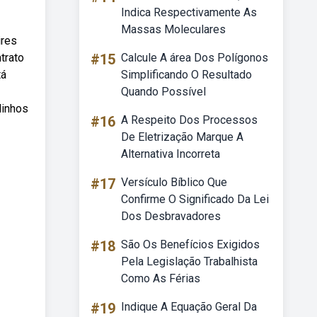
Indica Respectivamente As
Massas Moleculares
ires
trato
#15
Calcule A área Dos Polígonos
tá
Simplificando O Resultado
Quando Possível
linhos
#16
A Respeito Dos Processos
De Eletrização Marque A
Alternativa Incorreta
#17
Versículo Bíblico Que
Confirme O Significado Da Lei
Dos Desbravadores
#18
São Os Benefícios Exigidos
Pela Legislação Trabalhista
Como As Férias
#19
Indique A Equação Geral Da