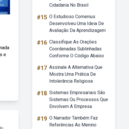
Cidadania No Brasil
#15
O Estudioso Comenius
Desenvolveu Uma Ideia De
Avaliação Da Aprendizagem
#16
Classifique As Orações
amada
Coordenadas Sublinhadas
s e
Conforme O Código Abaixo
#17
Assinale A Alternativa Que
Mostra Uma Prática De
Intolerância Religiosa
#18
Sistemas Empresariais São
Sistemas Ou Processos Que
Envolvem A Empresa
#19
O Narrador Também Faz
Referências Ao Menino
do