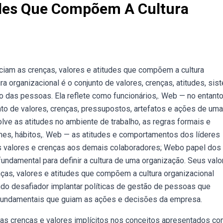
udes Que Compõem A Cultura
ciam as crenças, valores e atitudes que compõem a cultura
ra organizacional é o conjunto de valores, crenças, atitudes, si
 das pessoas. Ela reflete como funcionários,. Web — no entanto
nto de valores, crenças, pressupostos, artefatos e ações de uma
ve as atitudes no ambiente de trabalho, as regras formais e
mes, hábitos,. Web — as atitudes e comportamentos dos líderes
eus valores e crenças aos demais colaboradores; Webo papel dos
ndamental para definir a cultura de uma organização. Seus valo
ças, valores e atitudes que compõem a cultura organizacional
ndo desafiador implantar políticas de gestão de pessoas que
fundamentais que guiam as ações e decisões da empresa.
bas crenças e valores implícitos nos conceitos apresentados c