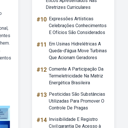
Eticos Apresentados Nas
Diretrizes Curriculares
o
#10
Expressões Artísticas
Celebrações Conhecimentos
onal,
E Ofícios São Considerados
ientes
lhem.
#11
Em Usinas Hidrelétricas A
a
Queda-d'água Move Turbinas
Que Acionam Geradores
mentos
#12
Comente A Participação Da
Termeletricidade Na Matriz
Energética Brasileira
#13
Pesticidas São Substâncias
Utilizadas Para Promover O
Controle De Pragas
#14
Invisibilidade E Registro
Civil:garantia De Acesso à