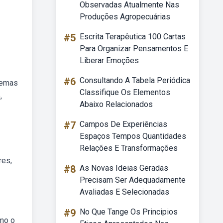
Observadas Atualmente Nas
Produções Agropecuárias
#5
Escrita Terapêutica 100 Cartas
Para Organizar Pensamentos E
Liberar Emoções
#6
Consultando A Tabela Periódica
stemas
Classifique Os Elementos
,
Abaixo Relacionados
#7
Campos De Experiências
Espaços Tempos Quantidades
Relações E Transformações
res,
#8
As Novas Ideias Geradas
Precisam Ser Adequadamente
Avaliadas E Selecionadas
#9
No Que Tange Os Principios
omo o