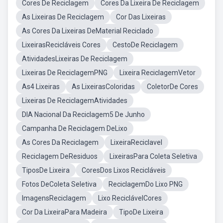
Cores De Reciclagem
Cores Da Lixeira De Reciclagem
As Lixeiras De Reciclagem
Cor Das Lixeiras
As Cores Da Lixeiras DeMaterial Reciclado
LixeirasRecicláveis Cores
CestoDe Reciclagem
AtividadesLixeiras De Reciclagem
Lixeiras De ReciclagemPNG
Lixeira ReciclagemVetor
As4 Lixeiras
As LixeirasColoridas
ColetorDe Cores
Lixeiras De ReciclagemAtividades
DIA Nacional Da Reciclagem5 De Junho
Campanha De Reciclagem DeLixo
As Cores Da Reciclagem
LixeiraReciclavel
Reciclagem DeResiduos
LixeirasPara Coleta Seletiva
TiposDe Lixeira
CoresDos Lixos Recicláveis
Fotos DeColeta Seletiva
ReciclagemDo Lixo PNG
ImagensReciclagem
Lixo ReciclávelCores
Cor Da LixeiraPara Madeira
TipoDe Lixeira