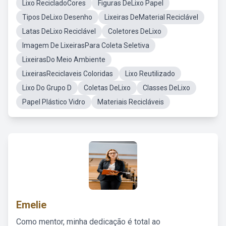
Lixo RecicladoCores
Figuras DeLixo Papel
Tipos DeLixo Desenho
Lixeiras DeMaterial Reciclável
Latas DeLixo Reciclável
Coletores DeLixo
Imagem De LixeirasPara Coleta Seletiva
LixeirasDo Meio Ambiente
LixeirasReciclaveis Coloridas
Lixo Reutilizado
Lixo Do Grupo D
Coletas DeLixo
Classes DeLixo
Papel Plástico Vidro
Materiais Recicláveis
Emelie
Como mentor, minha dedicação é total ao