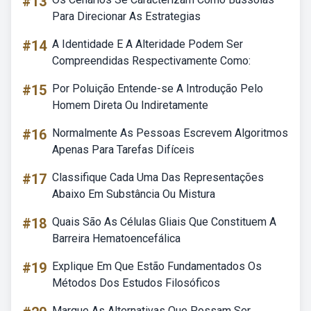
#13
Para Direcionar As Estrategias
#14
A Identidade E A Alteridade Podem Ser
Compreendidas Respectivamente Como:
#15
Por Poluição Entende-se A Introdução Pelo
Homem Direta Ou Indiretamente
#16
Normalmente As Pessoas Escrevem Algoritmos
Apenas Para Tarefas Difíceis
#17
Classifique Cada Uma Das Representações
Abaixo Em Substância Ou Mistura
#18
Quais São As Células Gliais Que Constituem A
Barreira Hematoencefálica
#19
Explique Em Que Estão Fundamentados Os
Métodos Dos Estudos Filosóficos
Marque As Alternativas Que Possam Ser