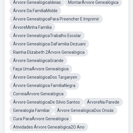
Árvore GenealógicaIdeias
MontarÁrvore Genealógica
Árvore Da FamíliaMolde
Árvore GenealógicaPara Preencher E Imprimir
ÁrvoreMinha Família
Árvore GenealógicaTrabalho Escolar
Árvore Genealógica DaFamilia Dezuani
Rainha Elizabeth 2Árvore Genealógica
Árvore GenealógicaGrande
Faça UmaÁrvore Genealógica
Árvore GenealógicaDos Targaryen
Árvore Genealógica FamíliaNegra
CorreiaÁrvore Genealógica
Árvore GenealógicaDe Silvio Santos
ÁrvoreNa Parede
Genealogía Familiar
Árvore GenealógicaDos Orixás
Cura ParaÁrvore Genealógica
Atividades Árvore Genealógica2O Ano