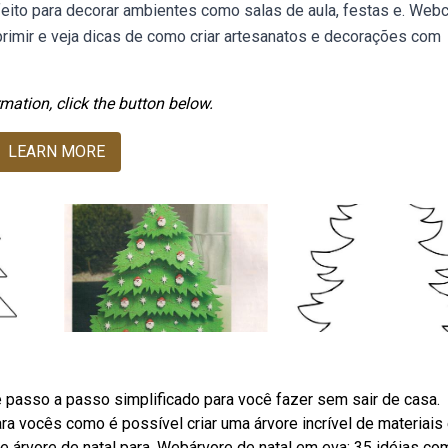
feito para decorar ambientes como salas de aula, festas e. Webc
rimir e veja dicas de como criar artesanatos e decorações com
mation, click the button below.
LEARN MORE
 passo a passo simplificado para você fazer sem sair de casa.
ra vocês como é possível criar uma árvore incrível de materiais
e árvore de natal para. Webárvore de natal em eva: 35 idéias co