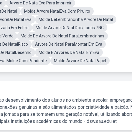
na
Arvore De NatalEva Para Imprimir
aDe Natal
Molde Arvore NatalEva Com Pirulito
voreDe Natal Eva
Molde DeLembrancinha Arvore De Natal
azada Em Feltro
Molde Arvore DeNtal Dois Lados PNG
alVerde
Molde De Arvore De Natal ParaLembracinhas
e De NatalRisco
Arvore De Natal ParaMontar Em Eva
 De NatalDesenho
Molde E Arvores De Natal EmEva
lEva Molde Com Pendente
Molde Árvore De NatalPapel
 ao desenvolvimento dos alunos no ambiente escolar, empregan
nexões genuínas e são alimentados por criatividade e paixão. 
a jornada para se tornarem uma geração notável, utilizando abo
ipais instituições acadêmicas do mundo - dsw.aau.edu.et.