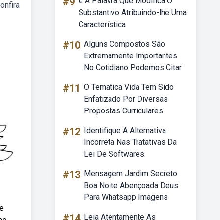
#9
é A Palavra Que Modifica O
onfira
Substantivo Atribuindo-lhe Uma
Característica
#10
Alguns Compostos São
Extremamente Importantes
No Cotidiano Podemos Citar
#11
O Tematica Vida Tem Sido
Enfatizado Por Diversas
Propostas Curriculares
#12
Identifique A Alternativa
Incorreta Nas Tratativas Da
Lei De Softwares.
#13
Mensagem Jardim Secreto
Boa Noite Abençoada Deus
Para Whatsapp Imagens
 e
#14
Leia Atentamente As
mo