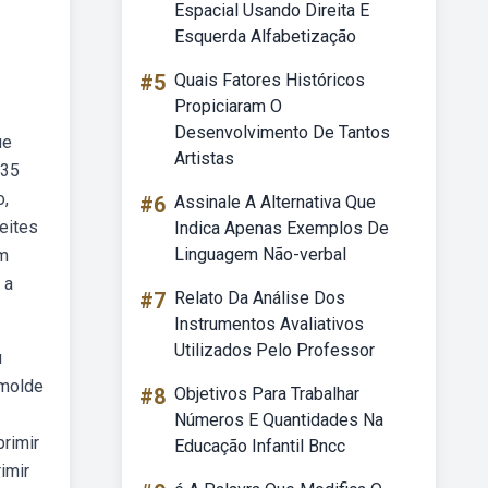
Espacial Usando Direita E
Esquerda Alfabetização
#5
Quais Fatores Históricos
Propiciaram O
Desenvolvimento De Tantos
ue
Artistas
 35
o,
#6
Assinale A Alternativa Que
eites
Indica Apenas Exemplos De
Linguagem Não-verbal
im
 a
#7
Relato Da Análise Dos
Instrumentos Avaliativos
Utilizados Pelo Professor
u
 molde
#8
Objetivos Para Trabalhar
Números E Quantidades Na
primir
Educação Infantil Bncc
imir