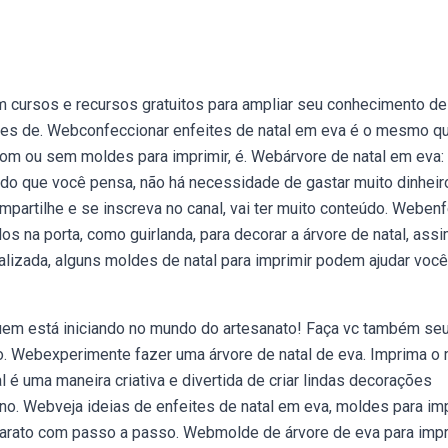
 cursos e recursos gratuitos para ampliar seu conhecimento de
ares de. Webconfeccionar enfeites de natal em eva é o mesmo q
. Com ou sem moldes para imprimir, é. Webárvore de natal em eva:
 do que você pensa, não há necessidade de gastar muito dinheir
partilhe e se inscreva no canal, vai ter muito conteúdo. Webenf
s na porta, como guirlanda, para decorar a árvore de natal, ass
izada, alguns moldes de natal para imprimir podem ajudar você
a quem está iniciando no mundo do artesanato! Faça vc também se
do. Webexperimente fazer uma árvore de natal de eva. Imprima o
l é uma maneira criativa e divertida de criar lindas decorações
no. Webveja ideias de enfeites de natal em eva, moldes para im
barato com passo a passo. Webmolde de árvore de eva para impr