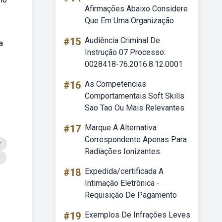
Afirmações Abaixo Considere
Que Em Uma Organização
#15
Audiência Criminal De
a
Instrução 07 Processo:
0028418-76.2016.8.12.0001
#16
As Competencias
Comportamentais Soft Skills
Sao Tao Ou Mais Relevantes
#17
Marque A Alternativa
Correspondente Apenas Para
r
Radiações Ionizantes.
o
#18
Expedida/certificada A
Intimação Eletrônica -
Requisição De Pagamento
#19
Exemplos De Infrações Leves