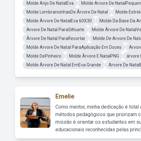
Molde Anjo De NatalEva
Molde Arvore De NatalPeque
Molde LembrancinhasDe Árvore De Natal
Molde Estrel
Molde Árvore De NatalEva 60X30
Molde Da Base Da Ar
Arvore De Natal ParaSilhuete
Molde Árvore De NatalV
Árvore De Natal ParaRecortar
Molde De Arvore De Nat
Molde Arvore De Natal ParaAplicação Em Doces
Arvor
Molde DePinheiro
Molde Árvore E NatalPNG
árvore
Molde Árvore De Natal EmEva Grande
Arvore De Nata
Emelie
Como mentor, minha dedicação é total
métodos pedagógicos que priorizam co
missão é orientar os estudantes em su
educacionais reconhecidas pelas princ