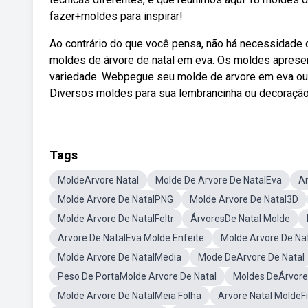
fazer+moldes para inspirar!
Ao contrário do que você pensa, não há necessidade 
moldes de árvore de natal em eva. Os moldes aprese
variedade. Webpegue seu molde de arvore em eva ou f
Diversos moldes para sua lembrancinha ou decoração
Tags
MoldeArvore Natal
Molde De Arvore De NatalEva
Ar
Molde Arvore De NatalPNG
Molde Arvore De Natal3D
Molde Arvore De NatalFeltr
ÁrvoresDe Natal Molde
Arvore De NatalEva Molde Enfeite
Molde Arvore De Nat
Molde Arvore De NatalMedia
Mode DeArvore De Natal
Peso De PortaMolde Arvore De Natal
Moldes DeÁrvore
Molde Arvore De NatalMeia Folha
Arvore Natal MoldeF