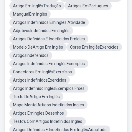
Artigo Em InglêsTradução
Artigos EmPortugues
MangualEm Inglês
Artigos Indefiinidos EmIngles Atividade
AdjetivosIndefinidos Em Inglês
Artigos Definidos E Indefinidos EmIgles
Modelo DeArtigo Em Inglês
Cores Em InglêsExercícios
ArtigosIndefenidos
Artigos Indefinidos Em InglêsExemplos
Conectores Em InglêsExercícios
Artigos IndefinidosExercicios
Artigo Indefinido InglêsExemplos Frses
Texto DeArtigo Em Inglês
Mapa MentalArtigos Indefinidos Ingles
Artigos EmIngles Desenhos
Testo's ComArtigos Indefinidos Ingles
Artigos Definidos E Indefinidos Em InglêsAdaptado