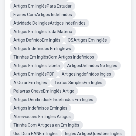
Artigos Em InglêsPara Estudar
Frases ComArtigos Indefinidos
Atividade De InglesArtigos Indefinidos
Artigos Em InglêsToda Matéria
Artigo DefinidoEm Inglês
OSArtigos Em Inglês
Artigos Indefinidos EmInglews
Tirinhas Em InglêsCom Artigos Indefinidos
Artigos Em InglêsTabela
ArtigosDefinidos No Ingles
Artigos Em InglêsPDF
ArtigosIngdefinidos Ingles
A Ou anEm Inglês
Textos SimplesEm Inglês
Palavras ChaveEm Inglês Artigo
Artigos DenifinidosE Indefinidos Em Inglês
Artigos Indefinisos EmIngles
Abreviacoes EmIngles Artigos
Tirinha Com Artigosa an Em Inglês
Uso Do a EANEm Inglês
Ingles ArtigosQuestões Inglês