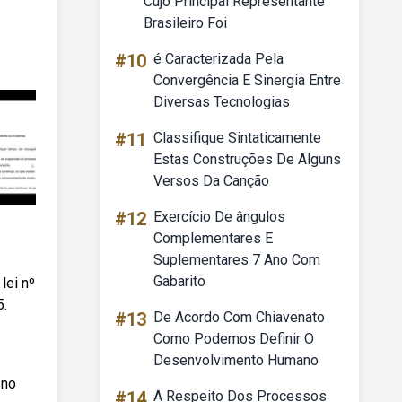
Cujo Principal Representante
Brasileiro Foi
#10
é Caracterizada Pela
Convergência E Sinergia Entre
Diversas Tecnologias
#11
Classifique Sintaticamente
Estas Construções De Alguns
Versos Da Canção
#12
Exercício De ângulos
Complementares E
Suplementares 7 Ano Com
Gabarito
lei nº
5.
#13
De Acordo Com Chiavenato
Como Podemos Definir O
Desenvolvimento Humano
 no
#14
A Respeito Dos Processos