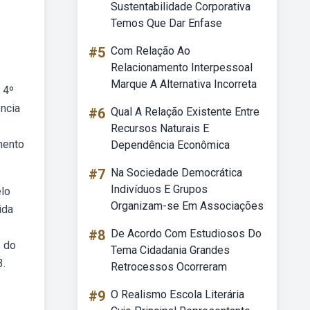
Sustentabilidade Corporativa
Temos Que Dar Enfase
#5
Com Relação Ao
Relacionamento Interpessoal
Marque A Alternativa Incorreta
. 4º
ência
#6
Qual A Relação Existente Entre
Recursos Naturais E
mento
Dependência Econômica
#7
Na Sociedade Democrática
Indivíduos E Grupos
elo
Organizam-se Em Associações
ida
#8
De Acordo Com Estudiosos Do
s do
Tema Cidadania Grandes
3.
Retrocessos Ocorreram
#9
O Realismo Escola Literária