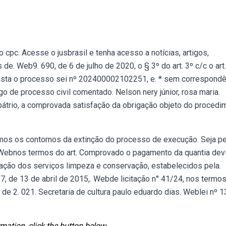
 cpc. Acesse o jusbrasil e tenha acesso a notícias, artigos,
s de. Web9. 690, de 6 de julho de 2020, o § 3º do art. 3º c/c o art
 vista o processo sei nº 202400002102251, e. * sem correspond
o de processo civil comentado. Nelson nery júnior, rosa maria.
átrio, a comprovada satisfação da obrigação objeto do procedi
mos os contornos da extinção do processo de execução. Seja p
 Webnos termos do art. Comprovado o pagamento da quantia dev
tação dos serviços limpeza e conservação, estabelecidos pela.
 7, de 13 de abril de 2015,. Webde licitação n° 41/24, nos termo
ril de 2. 021. Secretaria de cultura paulo eduardo dias. Weblei nº 1
mation, click the button below.