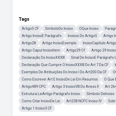
Tags
Artigo5 CF
SimboloDo Inciso
OQue Inciso
Paragr
Artigo IncisoE Parágrafo
Incisos Do Artigo5
Artigo 
Artigo28
Artigo IncisoExemplo
IncisoCapítulo Artig
Artigo Caput IncisoItem
Artigo29 Cf
Artigo 29 Inci
Declaração Do IncisoXXXIII
Sinal De IncisoE Parágrafo 
Declaração Que Cumpre O IncisoXXXIII Do Art 7 Da CF
Exemplos De Atribuições Do Inciso I Do Art200 Da CF
O
Como Escrever Art E IncisoDe Lei Em Resumos
O Que 
Artigo489 CPC
Artigo 3 IncisoVIII Do Anexo II
Art 26
Estrutura LeiArtigo Parágrafo Inciso
Símbolo DeInciso
Como Citar IncisoDe Lei
Art238 NCPC Inciso IV
Sobr
Artigo 1 Inciso3 CF