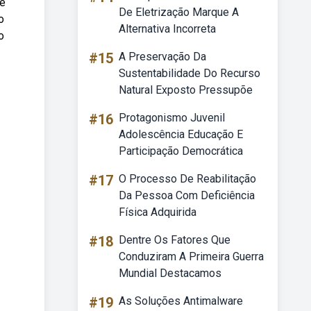
 e
De Eletrização Marque A
o
Alternativa Incorreta
o
#15
A Preservação Da
Sustentabilidade Do Recurso
Natural Exposto Pressupõe
#16
Protagonismo Juvenil
Adolescência Educação E
Participação Democrática
#17
O Processo De Reabilitação
Da Pessoa Com Deficiência
Física Adquirida
#18
Dentre Os Fatores Que
Conduziram A Primeira Guerra
Mundial Destacamos
#19
As Soluções Antimalware