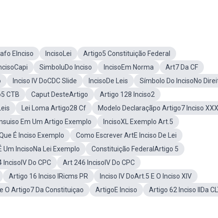
afo EInciso
IncisoLei
Artigo5 Constituição Federal
IncisoCapi
SimboluDo Inciso
IncisoEm Norma
Art7 Da CF
o
Inciso IV DoCDC Slide
IncisoDe Leis
Símbolo Do IncisoNo Direi
so5 CTB
Caput DesteArtigo
Artigo 128 Inciso2
Leis
Lei Loma Artigo28 Cf
Modelo Declaraçãpo Artigo7 Inciso XXXI
Insuiso Em Um Artigo Exemplo
IncisoXL Exemplo Art.5
Que É Inciso Exemplo
Como Escrever ArtE Inciso De Lei
É Um IncisoNa Lei Exemplo
Constituição FederalArtigo 5
4 IncisoIV Do CPC
Art 246 IncisoIV Do CPC
Artigo 16 Inciso IRicms PR
Inciso IV DoArt.5 E O Inciso XIV
e O Artigo7 Da Constituiçao
ArtigoE Inciso
Artigo 62 Inciso IIDa C