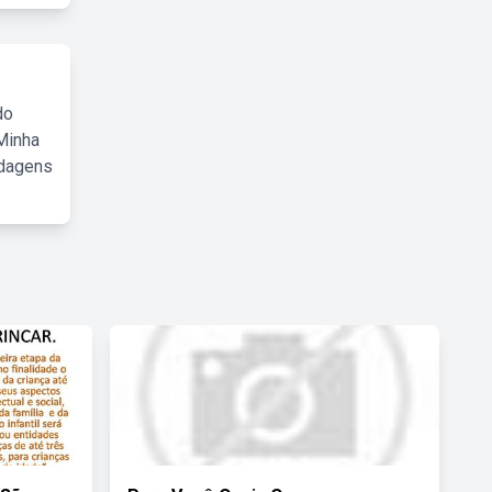
do
Minha
rdagens