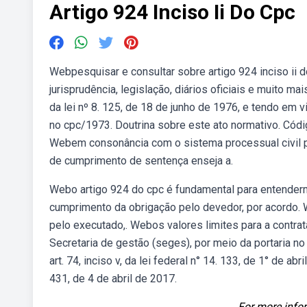
Artigo 924 Inciso Ii Do Cpc
Webpesquisar e consultar sobre artigo 924 inciso ii do
jurisprudência, legislação, diários oficiais e muito mai
da lei nº 8. 125, de 18 de junho de 1976, e tendo em
no cpc/1973. Doutrina sobre este ato normativo. Códig
Webem consonância com o sistema processual civil p
de cumprimento de sentença enseja a.
Webo artigo 924 do cpc é fundamental para entender
cumprimento da obrigação pelo devedor, por acordo.
pelo executado,. Webos valores limites para a contra
Secretaria de gestão (seges), por meio da portaria no
art. 74, inciso v, da lei federal n° 14. 133, de 1° de ab
431, de 4 de abril de 2017.
For more infor