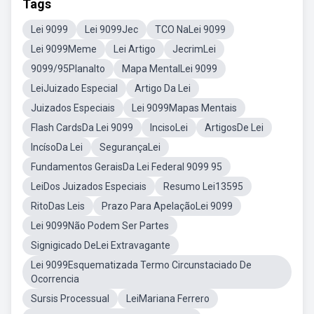
Tags
Lei 9099
Lei 9099Jec
TCO NaLei 9099
Lei 9099Meme
Lei Artigo
JecrimLei
9099/95Planalto
Mapa MentalLei 9099
LeiJuizado Especial
Artigo Da Lei
Juizados Especiais
Lei 9099Mapas Mentais
Flash CardsDa Lei 9099
IncisoLei
ArtigosDe Lei
IncísoDa Lei
SegurançaLei
Fundamentos GeraisDa Lei Federal 9099 95
LeiDos Juizados Especiais
Resumo Lei13595
RitoDas Leis
Prazo Para ApelaçãoLei 9099
Lei 9099Não Podem Ser Partes
Signigicado DeLei Extravagante
Lei 9099Esquematizada Termo Circunstaciado De
Ocorrencia
Sursis Processual
LeiMariana Ferrero