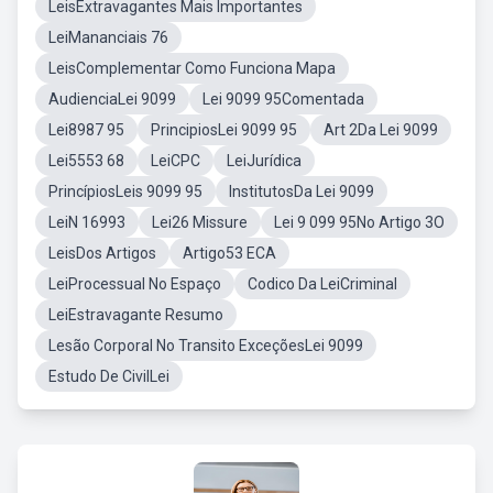
LeisExtravagantes Mais Importantes
LeiMananciais 76
LeisComplementar Como Funciona Mapa
AudienciaLei 9099
Lei 9099 95Comentada
Lei8987 95
PrincipiosLei 9099 95
Art 2Da Lei 9099
Lei5553 68
LeiCPC
LeiJurídica
PrincípiosLeis 9099 95
InstitutosDa Lei 9099
LeiN 16993
Lei26 Missure
Lei 9 099 95No Artigo 3O
LeisDos Artigos
Artigo53 ECA
LeiProcessual No Espaço
Codico Da LeiCriminal
LeiEstravagante Resumo
Lesão Corporal No Transito ExceçõesLei 9099
Estudo De CivilLei