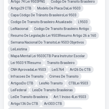
Artigo 74 Lei 9503PNG
Codigo De Transito Brasileiro
Artigo29 CTB
Modelo De Placa DaLei 9503
Capa Código De Trânsito BrasileiroLei 9503
Codigo De Transito Brasileiro Atualizado
L9503
LeiNacional
Codigo De Transito Brasileiro Antigo
Resumo De Legislação Lei 9503Resumo Artigo 26 a 160
Semana Nacional Do TransitoLei 9503 Objetivos
LeiLeistina
Mapa Mental Lei 9503CTB Para Instrutor Escolar
Lei 9503 97Resumo
Transito Brasileiro
CNH AprovadaLei 9503
Lei5764
Art26 Do CTB
Infracoes De Transito
Crimes De Transito
ArtigosDo CTB
LeisNo Transito
CTBLei 9503
LeiFederal
LeisDe Transito Brasileiras
LeiDe Transito Brasileira
Art.1 Inciso 4Lei 9503
Artigo136 Do CTB
Art303 CTB