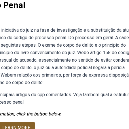
o Penal
iniciativa do juiz na fase de investigação e a substituição da at
ico do código de processo penal. Do processo em geral. A cade
seguintes etapas: O exame de corpo de delito e o princípio do
incípio do livre convencimento do juiz. Webo artigo 158 do códi
cessual do acusado, essencialmente no sentido de evitar conde
po de delito, o juiz ou a autoridade policial negará a perícia
o. Webem relação aos primeiros, por força de expressa disposiç
me de corpo de delito:
cipais artigos do cpp comentados. Veja também qual a estrutur
ocesso penal
mation, click the button below.
LEARN MORE