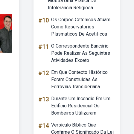
Mostra Uma Prática De
Intolerância Religiosa
#10
Os Corpos Cetonicos Atuam
Como Reservatorios
Plasmaticos De Acetil-coa
#11
O Correspondente Bancário
Pode Realizar As Seguintes
Atividades Exceto
#12
Em Que Contexto Histórico
Foram Construídas As
Ferrovias Transiberiana
#13
Durante Um Incendio Em Um
Edificio Residencial Os
Bombeiros Utilizaram
#14
Versículo Bíblico Que
Confirme O Significado Da Lei