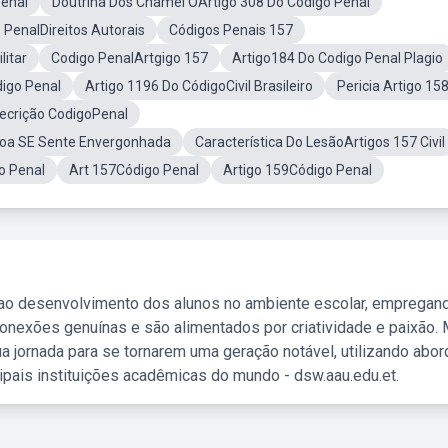
Penal
Doutrina Dos Chamei OArtigo 308 Do Código Penal
 PenalDireitos Autorais
Códigos Penais 157
litar
Codigo PenalArtgigo 157
Artigo184 Do Codigo Penal Plagio
igo Penal
Artigo 1196 Do CódigoCivil Brasileiro
Pericia Artigo 1
ecrição CodigoPenal
oa SE Sente Envergonhada
Característica Do LesãoArtigos 157 Civil
o Penal
Art 157Código Penal
Artigo 159Código Penal
 ao desenvolvimento dos alunos no ambiente escolar, empregan
nexões genuínas e são alimentados por criatividade e paixão. 
a jornada para se tornarem uma geração notável, utilizando abo
ipais instituições acadêmicas do mundo - dsw.aau.edu.et.