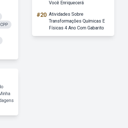
Você Enriquecerá
#20
Atividades Sobre
Transformações Químicas E
58CPP
Físicas 4 Ano Com Gabarito
do
Minha
rdagens