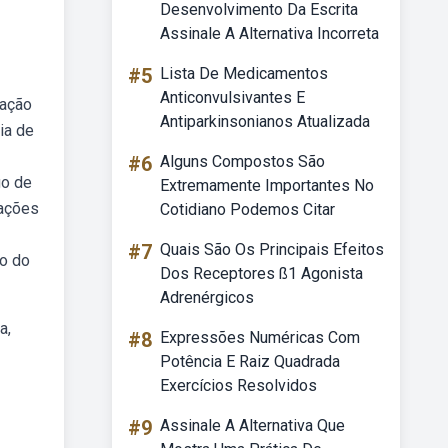
Desenvolvimento Da Escrita
Assinale A Alternativa Incorreta
#5
Lista De Medicamentos
Anticonvulsivantes E
uação
Antiparkinsonianos Atualizada
ia de
#6
Alguns Compostos São
go de
Extremamente Importantes No
nações
Cotidiano Podemos Citar
#7
Quais São Os Principais Efeitos
ão do
Dos Receptores ß1 Agonista
Adrenérgicos
a,
#8
Expressões Numéricas Com
Potência E Raiz Quadrada
Exercícios Resolvidos
#9
Assinale A Alternativa Que