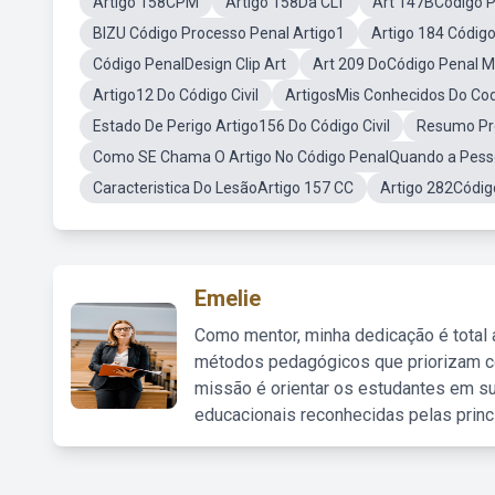
Artigo 158CPM
Artigo 158Da CLT
Art 147BCódigo 
BIZU Código Processo Penal Artigo1
Artigo 184 Código
Código PenalDesign Clip Art
Art 209 DoCódigo Penal Mi
Artigo12 Do Código Civil
ArtigosMis Conhecidos Do Cod
Estado De Perigo Artigo156 Do Código Civil
Resumo Pr
Como SE Chama O Artigo No Código PenalQuando a Pess
Caracteristica Do LesãoArtigo 157 CC
Artigo 282Códig
Emelie
Como mentor, minha dedicação é total
métodos pedagógicos que priorizam co
missão é orientar os estudantes em su
educacionais reconhecidas pelas princ