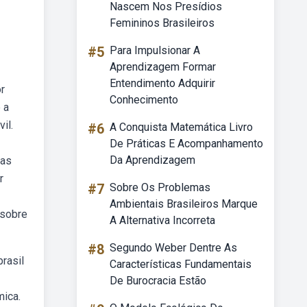
Nascem Nos Presídios
Femininos Brasileiros
#5
Para Impulsionar A
Aprendizagem Formar
Entendimento Adquirir
r
Conhecimento
 a
il.
#6
A Conquista Matemática Livro
De Práticas E Acompanhamento
Da Aprendizagem
 as
r
#7
Sobre Os Problemas
Ambientais Brasileiros Marque
 sobre
A Alternativa Incorreta
#8
Segundo Weber Dentre As
rasil
Características Fundamentais
De Burocracia Estão
mica.