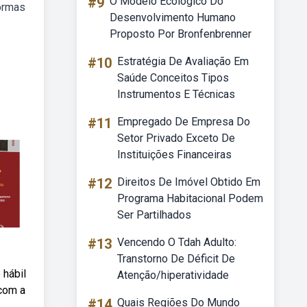
#9
O Modelo Ecológico Do
normas
Desenvolvimento Humano
Proposto Por Bronfenbrenner
#10
Estratégia De Avaliação Em
Saúde Conceitos Tipos
Instrumentos E Técnicas
#11
Empregado De Empresa Do
Setor Privado Exceto De
Instituições Financeiras
#12
Direitos De Imóvel Obtido Em
Programa Habitacional Podem
Ser Partilhados
#13
Vencendo O Tdah Adulto:
Transtorno De Déficit De
 hábil
Atenção/hiperatividade
 com a
#14
Quais Regiões Do Mundo