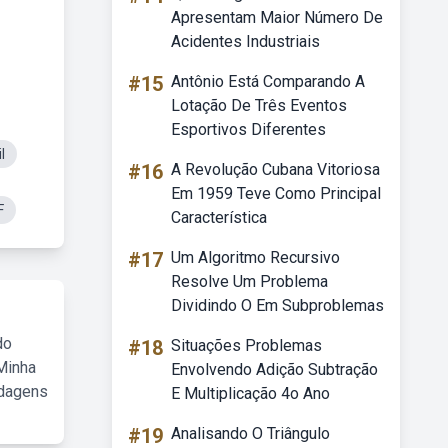
Apresentam Maior Número De
Acidentes Industriais
#15
Antônio Está Comparando A
Lotação De Três Eventos
Esportivos Diferentes
l
#16
A Revolução Cubana Vitoriosa
Em 1959 Teve Como Principal
F
Característica
#17
Um Algoritmo Recursivo
Resolve Um Problema
Dividindo O Em Subproblemas
do
#18
Situações Problemas
Minha
Envolvendo Adição Subtração
rdagens
E Multiplicação 4o Ano
#19
Analisando O Triângulo