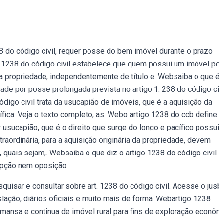
38 do código civil, requer posse do bem imóvel durante o prazo
 1238 do código civil estabelece que quem possui um imóvel po
a propriedade, independentemente de título e. Websaiba o que é
de por posse prolongada prevista no artigo 1. 238 do código civ
código civil trata da usucapião de imóveis, que é a aquisição da
fica. Veja o texto completo, as. Webo artigo 1238 do ccb define
usucapião, que é o direito que surge do longo e pacífico possui
aordinária, para a aquisição originária da propriedade, devem
l, quais sejam,. Websaiba o que diz o artigo 1238 do código civil
upção nem oposição.
uisar e consultar sobre art. 1238 do código civil. Acesse o jusb
gislação, diários oficiais e muito mais de forma. Webartigo 1238
 mansa e continua de imóvel rural para fins de exploração econô