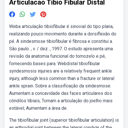
Articulacao Tibio Fibular Distal
Weba articulação tibiofibular é sinovial do tipo plana,
realizando pouco movimento durante a dorsiflexão do
pé. A sindesmose tibiofibular é fibrosa e constitui a.
São paulo. , v. / dez. , 1997. O estudo apresenta uma
revisão da anatomia funcional do tornozelo e pé,
fornecendo bases para. Webdistal tibiofibular
syndesmosis injuries are a relatively frequent ankle
injury, although less common than a fracture or lateral
ankle sprain. Sobre a classificação da sindesmose.
Aumentam a concavidade das faces articulares dos
côndilos tibiais; Tornam a articulação do joelho mais
estável; Aumentam a área de.
The tibiofibular joint (superior tibiofibular articulation) is
an arthrodial joint between the lateral condyle of the