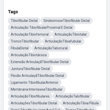
Tags
Tibiofibular Distal
SindesmoseTibiofibular Distal
Articulação TibiofibularProximal E Distal
ArticulaçãoTibiofemoral
ArticulaçãoTibiotalar
TroncoTibiofibular
ArticulaçãoTibiafubular
FibulaDistal
ArticulaçãoTalocrural
ArticulaçãoTibiotársica
Extensão ArticulaçãTibiofibular Distal
JunturaTibiofibular Distal
Flexão ArticulaçãTibiofibular Distal
Ligamento TibiofibularAnterior
Membrana InterósseaTibiofibular
ArticulaçãoTibiofibulares
ArticulaçãoTalofibular
ArticulaçõesTibiofibular Distal
ArticulaçãoTibia/Fibula