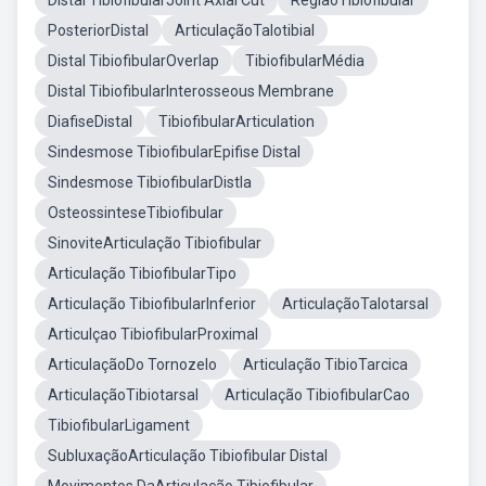
Distal TibiofibularJoint Axial Cut
RegiaoTibiofibular
PosteriorDistal
ArticulaçãoTalotibial
Distal TibiofibularOverlap
TibiofibularMédia
Distal TibiofibularInterosseous Membrane
DiafiseDistal
TibiofibularArticulation
Sindesmose TibiofibularEpifise Distal
Sindesmose TibiofibularDistla
OsteossinteseTibiofibular
SinoviteArticulação Tibiofibular
Articulação TibiofibularTipo
Articulação TibiofibularInferior
ArticulaçãoTalotarsal
Articulçao TibiofibularProximal
ArticulaçãoDo Tornozelo
Articulação TibioTarcica
ArticulaçãoTibiotarsal
Articulação TibiofibularCao
TibiofibularLigament
SubluxaçãoArticulação Tibiofibular Distal