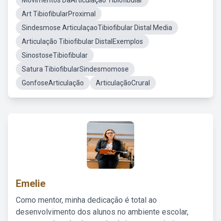
Movimentos DaArticulação Tibiofibular
Art TibiofibularProximal
Sindesmose ArticulaçaoTibiofibular Distal Media
Articulação Tibiofibular DistalExemplos
SinostoseTibiofibular
Satura TibiofibularSindesmomose
GonfoseArticulação
ArticulaçãoCrural
Emelie
Como mentor, minha dedicação é total ao
desenvolvimento dos alunos no ambiente escolar,